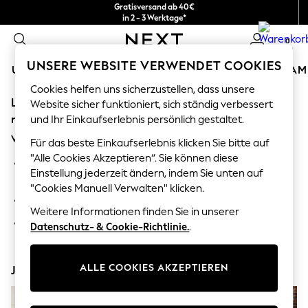
Gratisversand ab 40€
in 2 - 3 Werktage*
Kostenlose & einfache Rückgaben*
0
UNSERE WEBSITE VERWENDET COOKIES
URLAUBS-SHOP
MÄDCHEN
JUNGEN
BABY
DAM
Cookies helfen uns sicherzustellen, dass unsere
Leider wurde die von Ihnen angeforderte Kategorie
HOLIDAY SHOP
Website sicher funktioniert, sich ständig verbessert
Women's Holiday Shop
möglicherweise verschoben oder existiert nicht mehr.
und Ihr Einkaufserlebnis persönlich gestaltet.
All Swimwear
Vorschläge
All Beachwear
Für das beste Einkaufserlebnis klicken Sie bitte auf
Bags & Accessories
"Alle Cookies Akzeptieren“. Sie können diese
Suchen Sie in der Suchleiste oben nach dem gewünschten
Beach Dresses & Kaftans
Einstellung jederzeit ändern, indem Sie unten auf
Artikel oder der Kategorie.
Dresses
"Cookies Manuell Verwalten" klicken.
Flip Flops
Durchsuchen Sie die Kategorien oben im Menü.
Sliders
Weitere Informationen finden Sie in unserer
Jumpsuits & Playsuits
Wenn Sie wissen, nach welcher Art von Produkt Sie suchen,
Datenschutz- & Cookie-Richtlinie.
.
Linen Collection
geben Sie es oben ein.
Sandals
Shorts
ALLE COOKIES AKZEPTIEREN
Jetzt entdecken
Trousers
Sun Hats & Caps
T-Shirts & Vests