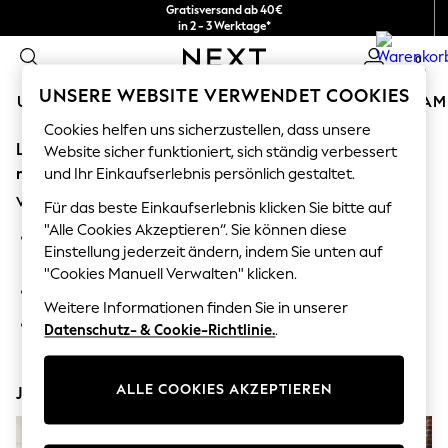
Gratisversand ab 40€
in 2 - 3 Werktage*
Kostenlose & einfache Rückgaben*
0
UNSERE WEBSITE VERWENDET COOKIES
URLAUBS-SHOP
MÄDCHEN
JUNGEN
BABY
DAM
Cookies helfen uns sicherzustellen, dass unsere
Leider wurde die von Ihnen angeforderte Kategorie
HOLIDAY SHOP
Website sicher funktioniert, sich ständig verbessert
Women's Holiday Shop
möglicherweise verschoben oder existiert nicht mehr.
und Ihr Einkaufserlebnis persönlich gestaltet.
All Swimwear
Vorschläge
All Beachwear
Für das beste Einkaufserlebnis klicken Sie bitte auf
Bags & Accessories
"Alle Cookies Akzeptieren“. Sie können diese
Suchen Sie in der Suchleiste oben nach dem gewünschten
Beach Dresses & Kaftans
Einstellung jederzeit ändern, indem Sie unten auf
Artikel oder der Kategorie.
Dresses
"Cookies Manuell Verwalten" klicken.
Flip Flops
Durchsuchen Sie die Kategorien oben im Menü.
Sliders
Weitere Informationen finden Sie in unserer
Jumpsuits & Playsuits
Wenn Sie wissen, nach welcher Art von Produkt Sie suchen,
Datenschutz- & Cookie-Richtlinie.
.
Linen Collection
geben Sie es oben ein.
Sandals
Shorts
ALLE COOKIES AKZEPTIEREN
Jetzt entdecken
Trousers
Sun Hats & Caps
T-Shirts & Vests