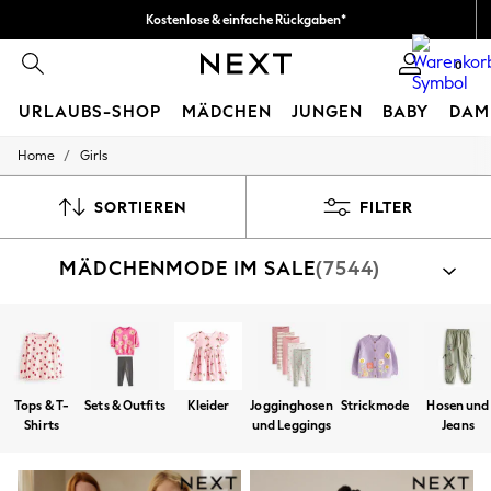
Kostenlose & einfache Rückgaben*
Wir akzeptieren.
0
URLAUBS-SHOP
MÄDCHEN
JUNGEN
BABY
DAM
/
Home
Girls
HOLIDAY SHOP
Women's Holiday Shop
All Swimwear
SORTIEREN
FILTER
All Beachwear
Bags & Accessories
MÄDCHENMODE IM SALE
(7544)
Beach Dresses & Kaftans
Dresses
Flip Flops
Sliders
Jumpsuits & Playsuits
Linen Collection
Sandals
Tops & T-
Sets & Outfits
Kleider
Jogginghosen
Strickmode
Hosen und
Shorts
Shirts
und Leggings
Jeans
Trousers
Sun Hats & Caps
T-Shirts & Vests