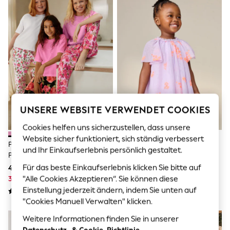
Men's Holiday Shop
All Swimwear
Accessories
Bags & Luggage
Footwear
Hats
Linen Collection
Loafers
Polo Shirts
Sandals & Flipflops
Shirts
UNSERE WEBSITE VERWENDET COOKIES
Shorts
T-Shirts
Cookies helfen uns sicherzustellen, dass unsere
Vests
Website sicher funktioniert, sich ständig verbessert
Boys Holiday Shop
Pink Und Schwarz - Floral
Lila Neon - Kleid Mit
All Swimwear
und Ihr Einkaufserlebnis persönlich gestaltet.
Pyjamas Im 3 Er-Pack (3–
Engelsärmeln Aus Netzstoff
Ponchos & Toweling sets
16Jahre)
(3Monate–7Jahre)
Für das beste Einkaufserlebnis klicken Sie bitte auf
45 € - 56 €
37 € - 43 €
Sun Hats & Caps
Polo Shirts
"Alle Cookies Akzeptieren“. Sie können diese
31 € - 39 €
25 € - 30 €
Rash Vests
Einstellung jederzeit ändern, indem Sie unten auf
Sandals & Sliders
"Cookies Manuell Verwalten" klicken.
Shirts
Shorts
Weitere Informationen finden Sie in unserer
Sunsafe Swimwear