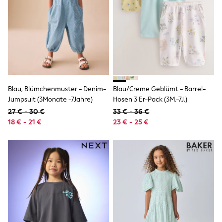
Wellies
Wide Fit
Shoes
All Underwear
Nighties
Pyjamas
Robes
Socks & Tights
All Bags & Accessories
Blau, Blümchenmuster - Denim-
Blau/Creme Geblümt - Barrel-
Bags
Jumpsuit (3Monate -7Jahre)
Hosen 3 Er-Pack (3M.-7J.)
All Occasionwear
27 € - 30 €
33 € - 36 €
All Partywear
Wedding
18 € - 21 €
23 € - 25 €
Dresses
Shoes
Cardigans
Skirts
Denim Jackets
Raincoats
Waterproof
Shackets
Puddlesuits
Gilets