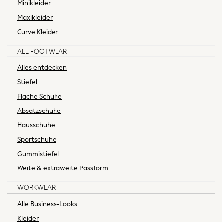
Minikleider
Jeans & a Nice Top
Maxikleider
Linen Collection
Hardware Detailing
Curve Kleider
Trending: Summer Blues
ALL FOOTWEAR
Jorts & Bermuda Shorts
Summer Footwear
Alles entdecken
Capsule Wardrobe
Stiefel
Festival
Flache Schuhe
Summer Textures
Absatzschuhe
Crochet
Hausschuhe
THE SET
All Holiday Shop
Sportschuhe
All Beachwear
Gummistiefel
Bikinis
Weite & extraweite Passform
Bags & Accessories
Beach Dresses & Kaftans
WORKWEAR
Dresses
Alle Business-Looks
Flip Flops
Kleider
Sliders