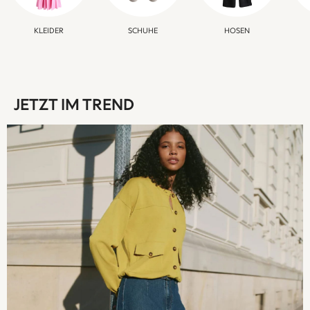
Ponchos & Toweling sets
Sun Hats & Caps
KLEIDER
SCHUHE
HOSEN
Polo Shirts
Rash Vests
Sandals & Sliders
Shirts
Shorts
JETZT IM TREND
Sunsafe Swimwear
Swimshorts
Tops & T-Shirts
Girls Holiday Shop
All Swimwear
Beach Dresses & Kaftans
Dresses
Sun Hats & Caps
Jumpsuits & Playsuits
Rash Vests
Sandals & Sliders
Shorts