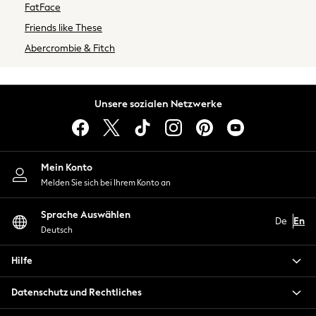
FatFace
T-shirts & Vests
Shirts
Friends like These
Polos Shirts
Abercrombie & Fitch
Trousers & Chinos
Shorts
Jeans
Unsere sozialen Netzwerke
Sweatshirts & Hoodies
Coats & Jackets
Suits
Swimwear
Mein Konto
Joggers
Melden Sie sich bei Ihrem Konto an
Knitwear
Sportswear
Sprache Auswählen
De
En
Multipacks
Deutsch
New In from Next
Hilfe
Top Picks
Holiday Shop Favourites
Datenschutz und Rechtliches
Summer Tailoring
Wedding Ready