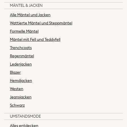
MÄNTEL & JACKEN
Shop All
Jewellery
Alle Mäntel und Jacken
Bags
Wattierte Mäntel und Steppmäntel
Belts
Formelle Mäntel
Purses
Mäntel mit Fell und Teddyfell
Hair Accessories
Padded & Quilted Coats
Trenchcoats
Fur & Teddy Coats
Regenmäntel
Formal Coats
Lederjacken
Raincoats
Blazer
Denim Jackets
Hemdjacken
Trench Coats
Blazers
Westen
Leather Jackets
Jeansjacken
Shackets
Schwarz
Gilets
Black
UMSTANDSMODE
Shop All
Alles entdecken