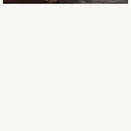
Boots
Half Sizes
Slippers
Trainers
Wellies
Wide Fit
Shoes
All Underwear
Nighties
Pyjamas
Robes
Socks & Tights
All Bags & Accessories
Bags
All Occasionwear
All Partywear
Wedding
Dresses
Shoes