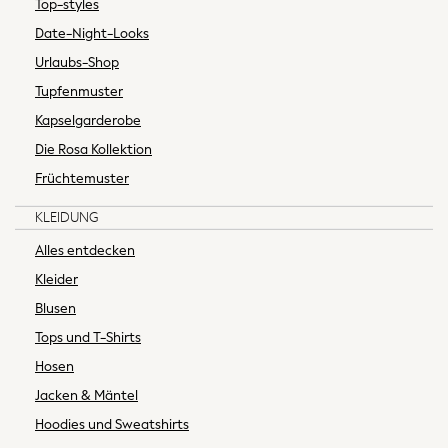
Top-styles
Muslins
Date-Night-Looks
Towels
Urlaubs-Shop
All Feeding & Weaning
Tupfenmuster
Bibs
A-Z Brands
Kapselgarderobe
aden + anais
Die Rosa Kollektion
Baker by Ted Baker
Früchtemuster
Gap
JoJo Maman Bébé
KLEIDUNG
Mamas & Papas
Alles entdecken
Seraphine
Kleider
The Little White Company
Blusen
New In
New In: NEXT
Tops und T-Shirts
Sleep Bags
Hosen
New Baby Gifting
Jacken & Mäntel
WOMEN
Hoodies und Sweatshirts
New In