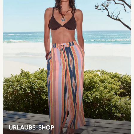
Nightwear & Pyjamas
Jumpsuits & Playsuits
Jeans
Shirts & Blouses
Swimwear
Sportswear
Dungarees
Multipacks
All Holiday Shop
Tops
Dresses
Shorts
Skirts
Sandals & Sliders
Rash Vests
Sun Safe Swimwear
Sun Hats & Caps
All Footwear
URLAUBS-SHOP
New In