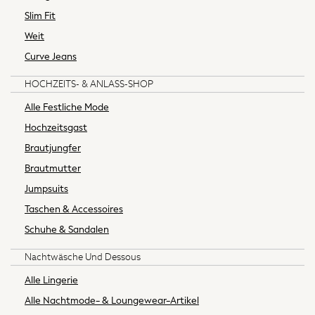
Trainers
Slim Fit
Wellies
Weit
Wide Fit & Extra Wide Fit
All workwear
Curve Jeans
Dresses
HOCHZEITS- & ANLASS-SHOP
Blouses
Trousers
Alle Festliche Mode
Suiting
Hochzeitsgast
Coats
Brautjungfer
Shoes
Brautmutter
Bags
Jumpsuits
Nightwear & Lingerie
All Lingerie
Taschen & Accessoires
All Night & Lounge
Schuhe & Sandalen
Pyjamas
Nachtwäsche Und Dessous
Bras
Knickers
Alle Lingerie
Socks & Tights
Alle Nachtmode- & Loungewear-Artikel
Dressing Gowns