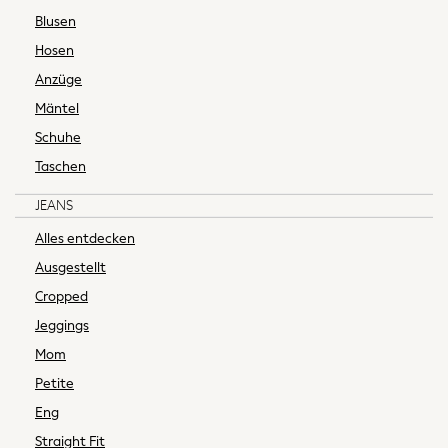
Blusen
Jumpsuits & Playsuits
Sandals
Hosen
Trousers
Anzüge
Sun Hats & Caps
Mäntel
Occasion Dresses
Schuhe
Wedding Guest Dresses
Taschen
Casual Dresses
Midi Dresses
JEANS
Mini Dresses
Alles entdecken
Maxi Dresses
Curve Dresses
Ausgestellt
Shop All
Cropped
New in
Jeggings
Boots
Mom
Flats
Heels
Petite
Sandals
Eng
Slippers
Straight Fit