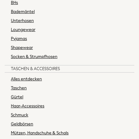
BHs
Loungewear
Bademäntel
Shapewear
Bootcut
Unterhosen
Skinny
Loungewear
Jeggings
Pyjamas
Mom
Shapewear
Curve Jeans
Socken & Strumpfhosen
Slim
Straight
TASCHEN & ACCESSOIRES
Wide
Alles entdecken
Petite
Crop
Taschen
All Occasionwear
Gürtel
Wedding Guest
Haar-Accessoires
Bridesmaid
Schmuck
Mother of the Bride
Jumpsuits
Geldbörsen
Bags & Accessories
Mützen, Handschuhe & Schals
Shoes & Sandals