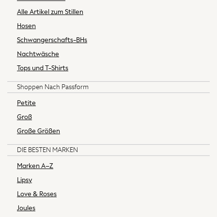
All Nursing
Alle Artikel zum Stillen
Bottoms
Hosen
Maternity Bras
Nightwear
Schwangerschafts-BHs
Tops & T-shirts
Nachtwäsche
Gifts for Her
Tops und T-Shirts
eVouchers
A-Z Brands
Shoppen Nach Passform
Lipsy
Petite
Love & Roses
Groß
Joules
Große Größen
Abercrombie & Fitch
Sunglasses
DIE BESTEN MARKEN
Petite
Marken A–Z
Tall
Curve
Lipsy
MEN
Love & Roses
New In
Joules
Shop All