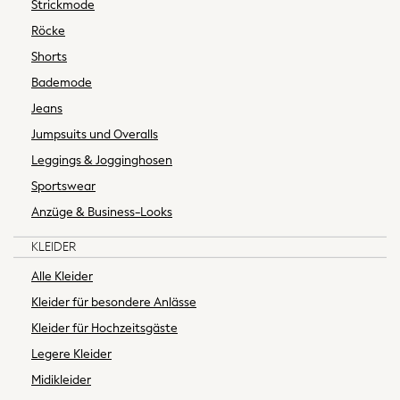
Strickmode
Shop All
Dresses
Röcke
Tops & T-shirts
Shorts
Trousers
Bademode
Hoodies & Sweatshirts
Jeans
Knitwear
Jumpsuits und Overalls
Blouses & Shirts
Coats & Jackets
Leggings & Jogginghosen
Occasionwear
Sportswear
Jumpsuits & Playsuits
Anzüge & Business-Looks
Skirts
Swimwear
KLEIDER
Jeans
Alle Kleider
Leggings & Joggers
Kleider für besondere Anlässe
Shorts
Sportswear
Kleider für Hochzeitsgäste
Suits & Workwear
Legere Kleider
Multipacks
Midikleider
Summer Top Picks