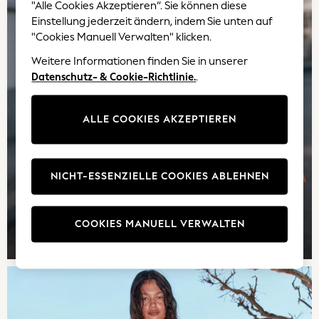
"Alle Cookies Akzeptieren“. Sie können diese
Trending: Top & Short Sets
Einstellung jederzeit ändern, indem Sie unten auf
Trending: Clogs
"Cookies Manuell Verwalten" klicken.
Toy Story
Weitere Informationen finden Sie in unserer
THE SET
Datenschutz- & Cookie-Richtlinie.
.
50 - 92cm
98 - 110cm
116 - 134cm
ALLE COOKIES AKZEPTIEREN
140 - 174cm
All Clothing
T-Shirts
NICHT-ESSENZIELLE COOKIES ABLEHNEN
Dresses
Shorts & Skirts
Coats & Jackets
COOKIES MANUELL VERWALTEN
TOP-STYLES
Sweatshirts & Hoodies
Knitwear
Trousers & Leggings
Sets & Outfits
Tops