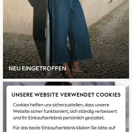
Skirts
Sunsafe Swimwear
Tops & T-Shirts
Baby Holiday Shop
Baby Travel Accessories
All Accessories
Beach Bags
Beach Towels
Birkenstock
Crocs
NEU EINGETROFFEN
Havaianas
Pour Moi
Rayban
UNSERE WEBSITE VERWENDET COOKIES
Skechers
Sunglasses
Cookies helfen uns sicherzustellen, dass unsere
GIRLS
Website sicher funktioniert, sich ständig verbessert
New In
und Ihr Einkaufserlebnis persönlich gestaltet.
New in from Next
Für das beste Einkaufserlebnis klicken Sie bitte auf
New In