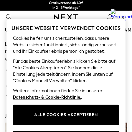
Gratisversand ab 40€
in 2 - 3 Werktage*
Kostenlose & einfache Rückgaben*
0
UNSERE WEBSITE VERWENDET COOKIES
URLAUBS-SHOP
MÄDCHEN
JUNGEN
BABY
DAM
Cookies helfen uns sicherzustellen, dass unsere
Leider wurde die von Ihnen angeforderte Kategorie
HOLIDAY SHOP
Website sicher funktioniert, sich ständig verbessert
Women's Holiday Shop
möglicherweise verschoben oder existiert nicht mehr.
und Ihr Einkaufserlebnis persönlich gestaltet.
All Swimwear
Vorschläge
All Beachwear
Für das beste Einkaufserlebnis klicken Sie bitte auf
Bags & Accessories
"Alle Cookies Akzeptieren“. Sie können diese
Suchen Sie in der Suchleiste oben nach dem gewünschten
Beach Dresses & Kaftans
Einstellung jederzeit ändern, indem Sie unten auf
Artikel oder der Kategorie.
Dresses
"Cookies Manuell Verwalten" klicken.
Flip Flops
Durchsuchen Sie die Kategorien oben im Menü.
Sliders
Weitere Informationen finden Sie in unserer
Jumpsuits & Playsuits
Wenn Sie wissen, nach welcher Art von Produkt Sie suchen,
Datenschutz- & Cookie-Richtlinie.
.
Linen Collection
geben Sie es oben ein.
Sandals
Shorts
ALLE COOKIES AKZEPTIEREN
Jetzt entdecken
Trousers
Sun Hats & Caps
T-Shirts & Vests