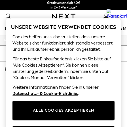
Gratisversand ab 40€
in 2 - 3 Werktage*
Kostenlose & einfache Rückgaben*
0
UNSERE WEBSITE VERWENDET COOKIES
URLAUBS-SHOP
MÄDCHEN
JUNGEN
BABY
DAM
Cookies helfen uns sicherzustellen, dass unsere
/
/
/
Home
Home
Garden
Garden-And-Outdoors
HOLIDAY SHOP
Website sicher funktioniert, sich ständig verbessert
Women's Holiday Shop
und Ihr Einkaufserlebnis persönlich gestaltet.
All Swimwear
SORTIEREN
FILTER
All Beachwear
Für das beste Einkaufserlebnis klicken Sie bitte auf
Bags & Accessories
"Alle Cookies Akzeptieren“. Sie können diese
HOME GARDEN AND OUTDOORS FURN TEAL F
Beach Dresses & Kaftans
Einstellung jederzeit ändern, indem Sie unten auf
Dresses
(1)
"Cookies Manuell Verwalten" klicken.
Flip Flops
Sliders
Weitere Informationen finden Sie in unserer
Jumpsuits & Playsuits
Datenschutz- & Cookie-Richtlinie.
.
Linen Collection
Sandals
Shorts
ALLE COOKIES AKZEPTIEREN
Trousers
Sun Hats & Caps
T-Shirts & Vests