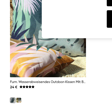
T-Shirts & Vests
Men's Holiday Shop
All Swimwear
Accessories
Bags & Luggage
Footwear
Hats
Linen Collection
Loafers
Polo Shirts
Sandals & Flipflops
Shirts
Shorts
T-Shirts
Vests
Boys Holiday Shop
All Swimwear
Ponchos & Toweling sets
Furn. Wasserabweisendes Outdoor-Kissen Mit Blattprint
Sun Hats & Caps
24 €
Polo Shirts
Rash Vests
Sandals & Sliders
Shirts
Shorts