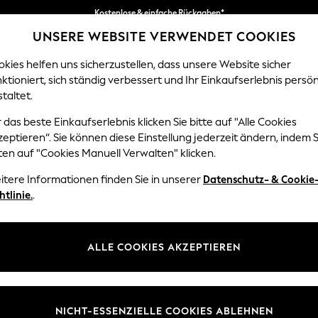
Kostenlose & einfache Rückgaben*
UNSERE WEBSITE VERWENDET COOKIES
Wir akzeptieren.
kies helfen uns sicherzustellen, dass unsere Website sicher
ktioniert, sich ständig verbessert und Ihr Einkaufserlebnis persön
EN
BABY
DAMEN
HERREN
HOME
taltet.
 das beste Einkaufserlebnis klicken Sie bitte auf "Alle Cookies
eptieren“. Sie können diese Einstellung jederzeit ändern, indem S
OME GARDEN AND OUTDOORS TEAL SQUARE
(1)
ten auf "Cookies Manuell Verwalten" klicken.
itere Informationen finden Sie in unserer
Datenschutz- & Cookie
Preis
htlinie.
.
ALLE COOKIES AKZEPTIEREN
NICHT-ESSENZIELLE COOKIES ABLEHNEN