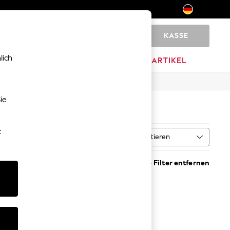
KASSE
0
lich
MARKEN
AUSVERKAUFSARTIKEL
ie
-
Sortieren
Alle Filter entfernen