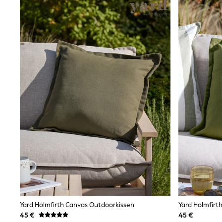
Sunsafe Swimwear
Swimshorts
Tops & T-Shirts
Girls Holiday Shop
All Swimwear
Beach Dresses & Kaftans
Dresses
Sun Hats & Caps
Jumpsuits & Playsuits
Rash Vests
Sandals & Sliders
Shorts
Skirts
Sunsafe Swimwear
Tops & T-Shirts
Baby Holiday Shop
Baby Travel Accessories
All Accessories
Beach Bags
Beach Towels
Birkenstock
Crocs
Yard Holmfirth Canvas Outdoorkissen
Yard Holmfirt
Havaianas
45 €
45 €
Pour Moi