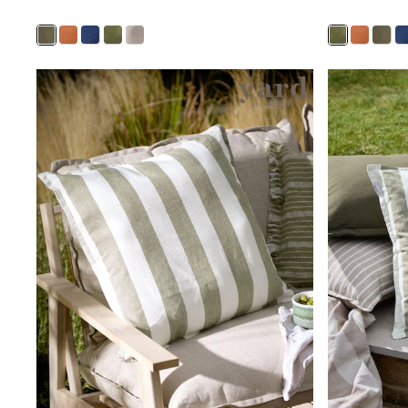
Rayban
Skechers
Sunglasses
GIRLS
New In
New in from Next
New In
Trending: Top & Short Sets
Trending: Clogs
Toy Story
THE SET
50 - 92cm
98 - 110cm
116 - 134cm
140 - 174cm
All Clothing
T-Shirts
Dresses
Shorts & Skirts
Coats & Jackets
Sweatshirts & Hoodies
Knitwear
Trousers & Leggings