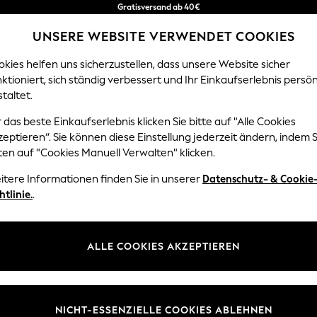
Kostenlose & einfache Rückgaben*
UNSERE WEBSITE VERWENDET COOKIES
Wir akzeptieren.
kies helfen uns sicherzustellen, dass unsere Website sicher
ktioniert, sich ständig verbessert und Ihr Einkaufserlebnis persön
EN
BABY
DAMEN
HERREN
HOME
taltet.
 das beste Einkaufserlebnis klicken Sie bitte auf "Alle Cookies
eptieren“. Sie können diese Einstellung jederzeit ändern, indem S
HOME GARDEN AND OUTDOORS COTTON
(19)
ten auf "Cookies Manuell Verwalten" klicken.
itere Informationen finden Sie in unserer
Datenschutz- & Cookie
Farbe
Material
Typ
htlinie.
.
ALLE COOKIES AKZEPTIEREN
NICHT-ESSENZIELLE COOKIES ABLEHNEN