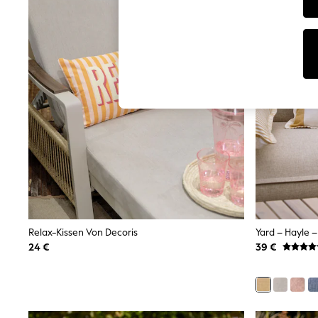
T-Shirts & Vests
Men's Holiday Shop
All Swimwear
Accessories
Bags & Luggage
Footwear
Hats
Linen Collection
Loafers
Polo Shirts
Sandals & Flipflops
Shirts
Shorts
T-Shirts
Vests
Boys Holiday Shop
All Swimwear
Ponchos & Toweling sets
Relax-Kissen Von Decoris
Yard – Hayle 
Sun Hats & Caps
24 €
39 €
Polo Shirts
Rash Vests
Sandals & Sliders
Shirts
Shorts