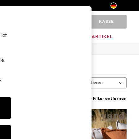
KASSE
0
lich
MARKEN
AUSVERKAUFSARTIKEL
ie
-
Sortieren
MEHR
Alle Filter entfernen