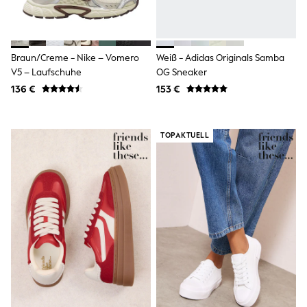
Wellies
Wide Fit
Shoes
All Underwear
Braun/Creme - Nike – Vomero
Weiß - Adidas Originals Samba
Nighties
V5 – Laufschuhe
OG Sneaker
Pyjamas
136 €
153 €
Robes
Socks & Tights
All Bags & Accessories
Bags
TOPAKTUELL
All Occasionwear
All Partywear
Wedding
Dresses
Shoes
Cardigans
Skirts
Denim Jackets
Raincoats
Waterproof
Shackets
Puddlesuits
Gilets