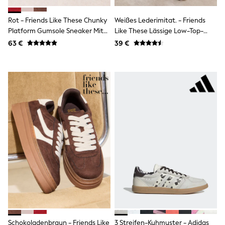
Fleeces
Teddy Borg
Rot - Friends Like These Chunky
Weißes Lederimitat. - Friends
Puffers
Platform Gumsole Sneaker Mit
Like These Lässige Low-Top-
Snowsuits
Schnürung Im Lässigen Look
Sneaker Mit Flatform Und
Shop all
63 €
39 €
Shop All
Schnürung
Disney
Marvel
Paw Patrol
Peppa Pig
Gaming
Harry Potter
Spider man
New In
Trainers
T-Shirts & Vests
Leggings
Swim
Gifts for Children
eVouchers
All Girls Brands
Lipsy Girl
Boden
Schokoladenbraun - Friends Like
3 Streifen-Kuhmuster - Adidas
Joules