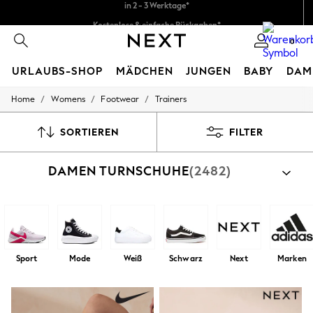
Kostenlose & einfache Rückgaben*
Wir akzeptieren.
0
URLAUBS-SHOP
MÄDCHEN
JUNGEN
BABY
DAM
/
/
/
Home
Womens
Footwear
Trainers
HOLIDAY SHOP
Women's Holiday Shop
All Swimwear
SORTIEREN
FILTER
All Beachwear
Bags & Accessories
DAMEN TURNSCHUHE
(2482)
Beach Dresses & Kaftans
Dresses
Flip Flops
Sliders
Jumpsuits & Playsuits
Linen Collection
Sandals
Sport
Mode
Weiß
Schwarz
Next
Marken
Shorts
Trousers
Sun Hats & Caps
T-Shirts & Vests