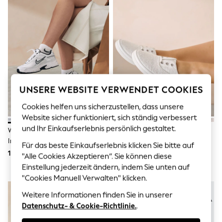
Men's Holiday Shop
All Swimwear
Accessories
Bags & Luggage
Footwear
Hats
Linen Collection
Loafers
Polo Shirts
Sandals & Flipflops
UNSERE WEBSITE VERWENDET COOKIES
Shirts
Shorts
Cookies helfen uns sicherzustellen, dass unsere
T-Shirts
Website sicher funktioniert, sich ständig verbessert
Vests
und Ihr Einkaufserlebnis persönlich gestaltet.
Weiß Und Schwarz - Nike
Weiß - Turnschuhe Ohne
Boys Holiday Shop
Initiator Retro-Laufschuhe
Schnürsenkel Aus Canvas
All Swimwear
Für das beste Einkaufserlebnis klicken Sie bitte auf
Ponchos & Toweling sets
128 €
30 €
"Alle Cookies Akzeptieren“. Sie können diese
Sun Hats & Caps
Einstellung jederzeit ändern, indem Sie unten auf
Polo Shirts
"Cookies Manuell Verwalten" klicken.
Rash Vests
Sandals & Sliders
Weitere Informationen finden Sie in unserer
Shirts
Datenschutz- & Cookie-Richtlinie.
.
Shorts
Sunsafe Swimwear