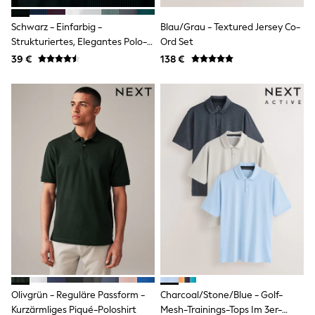
Rayban
Skechers
Schwarz - Einfarbig -
Blau/Grau - Textured Jersey Co-
Sunglasses
GIRLS
Strukturiertes, Elegantes Polo-
Ord Set
New In
Shirt Mit Reißverschluss Am
39 €
138 €
New in from Next
Kragen
New In
Trending: Top & Short Sets
Trending: Clogs
Toy Story
THE SET
50 - 92cm
98 - 110cm
116 - 134cm
140 - 174cm
All Clothing
T-Shirts
Dresses
Shorts & Skirts
Coats & Jackets
Sweatshirts & Hoodies
Knitwear
Olivgrün - Reguläre Passform -
Charcoal/Stone/Blue - Golf-
Trousers & Leggings
Sets & Outfits
Kurzärmliges Piqué-Poloshirt
Mesh-Trainings-Tops Im 3er-