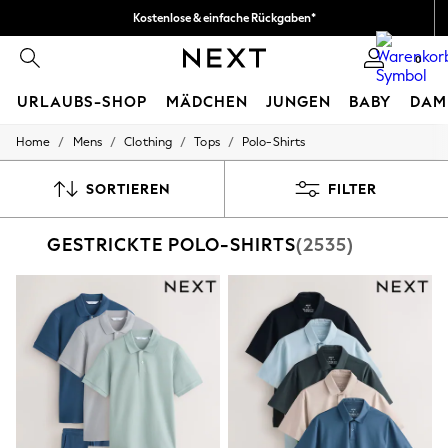
Kostenlose & einfache Rückgaben*
Wir akzeptieren.
0
URLAUBS-SHOP
MÄDCHEN
JUNGEN
BABY
DAM
/
/
/
/
Home
Mens
Clothing
Tops
Polo-Shirts
HOLIDAY SHOP
Women's Holiday Shop
All Swimwear
SORTIEREN
FILTER
All Beachwear
Bags & Accessories
GESTRICKTE POLO-SHIRTS
(2535)
Beach Dresses & Kaftans
Dresses
Flip Flops
Sliders
Jumpsuits & Playsuits
Linen Collection
Sandals
Shorts
Trousers
Sun Hats & Caps
T-Shirts & Vests