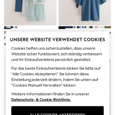
Men's Holiday Shop
All Swimwear
Accessories
Bags & Luggage
Footwear
Hats
Linen Collection
Blau/Grün/Grau - Kombi-Set Mit
Marineblau/Hellblau/Grün/Stone/M
Loafers
Polo-Shirt Und Shorts
- Reguläre Passform -
UNSERE WEBSITE VERWENDET COOKIES
Polo Shirts
Motionflex Kurzärmlige Jersey-
168 €
80 €
Sandals & Flipflops
Cookies helfen uns sicherzustellen, dass unsere
Poloshirts 5 Er-Pack
Shirts
Website sicher funktioniert, sich ständig verbessert
Shorts
und Ihr Einkaufserlebnis persönlich gestaltet.
T-Shirts
Vests
Für das beste Einkaufserlebnis klicken Sie bitte auf
Boys Holiday Shop
"Alle Cookies Akzeptieren“. Sie können diese
All Swimwear
Ponchos & Toweling sets
Einstellung jederzeit ändern, indem Sie unten auf
Sun Hats & Caps
"Cookies Manuell Verwalten" klicken.
Polo Shirts
Rash Vests
Weitere Informationen finden Sie in unserer
Sandals & Sliders
Datenschutz- & Cookie-Richtlinie.
.
Shirts
Shorts
Sunsafe Swimwear
ALLE COOKIES AKZEPTIEREN