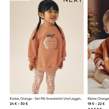
Sunsafe Swimwear
Swimshorts
Tops & T-Shirts
Girls Holiday Shop
All Swimwear
Beach Dresses & Kaftans
Dresses
Sun Hats & Caps
Jumpsuits & Playsuits
Rash Vests
Sandals & Sliders
Shorts
Skirts
Sunsafe Swimwear
Tops & T-Shirts
Baby Holiday Shop
Baby Travel Accessories
All Accessories
Beach Bags
Beach Towels
Birkenstock
Kürbis, Orange - Set Mit Sweatshirt Und Leggings (3 Monate Bis 7 Jahre)
Crocs
24 € - 30 €
19 € - 22 €
Havaianas
Pour Moi