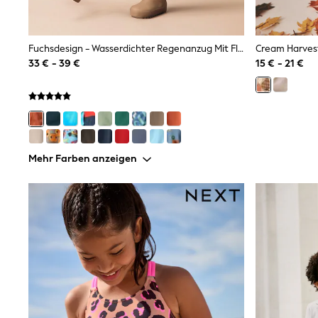
Sets & Outfits
Tops
Nightwear & Pyjamas
Jumpsuits & Playsuits
Fuchsdesign - Wasserdichter Regenanzug Mit Fleece-Futter (3 M.–7 J.)
Jeans
33 € - 39 €
15 € - 21 €
Shirts & Blouses
Swimwear
Sportswear
Dungarees
Multipacks
All Holiday Shop
Tops
Mehr Farben anzeigen
Dresses
Shorts
Skirts
Sandals & Sliders
Rash Vests
Sun Safe Swimwear
Sun Hats & Caps
All Footwear
New In
Boots
Half Sizes
Slippers