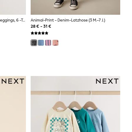
Animal-Print - Baby Sweater Und Leggings, 6 -teiliges Set (0Monate–2Jahre)
Animal-Print - Denim-Latzhose (3 M.–7 J.)
28 € - 31 €