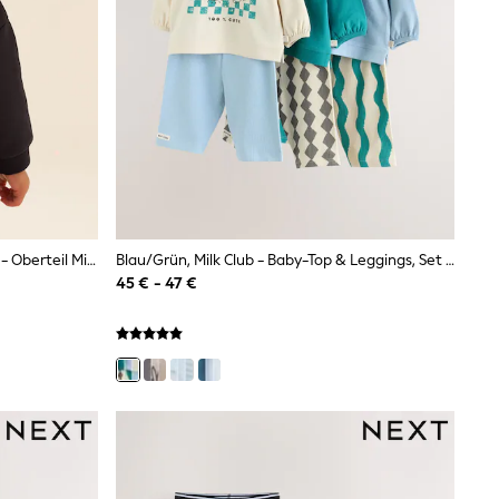
Dunkelgrauer Dinosaurier-Pullover - Oberteil Mit Rundhals Auf Der Rückseite (3Monate-7Jahre)
Blau/Grün, Milk Club - Baby-Top & Leggings, Set Mit 6 Pieces (0M.–3J.)
45 € - 47 €