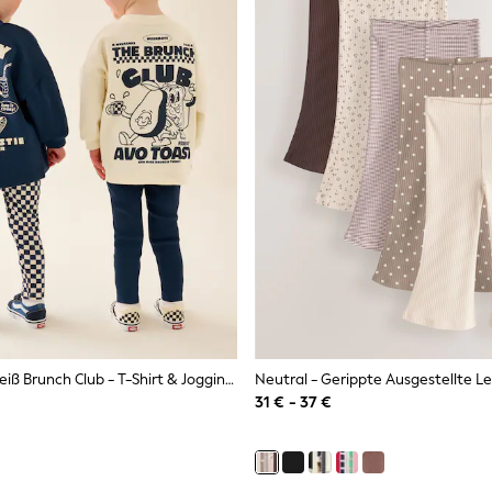
Marineblau/Weiß Brunch Club - T-Shirt & Jogginghosen-Set 4 Teile (3Monate–7Jahre)
31 € - 37 €