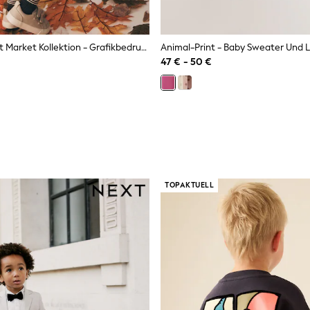
Cream Harvest Market Kollektion - Grafikbedrucktes Oberteil Und Leggings-Set (3Monate –7Jahre)
47 € - 50 €
TOPAKTUELL