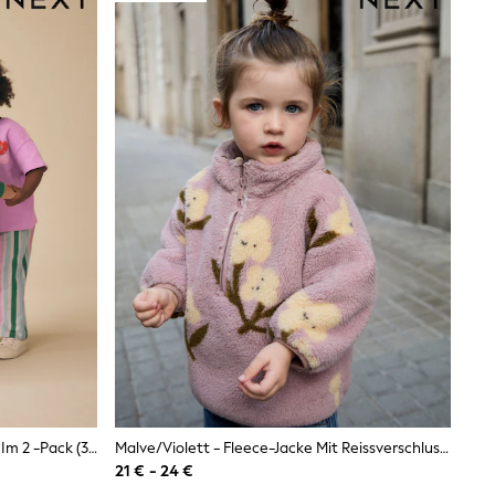
Grün Und Rosa - Top- & Hosen-Set Im 2 -Pack (3M.–7J.)
Malve/Violett - Fleece-Jacke Mit Reissverschluss (3M.–7J.)
21 € - 24 €