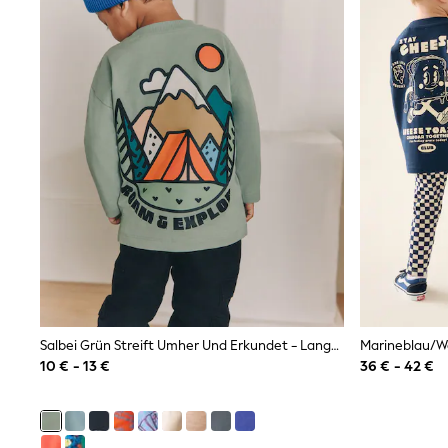
Gilets
Fleeces
Teddy Borg
Puffers
Snowsuits
Shop all
Shop All
Disney
Marvel
Paw Patrol
Peppa Pig
Gaming
Harry Potter
Spider man
New In
Trainers
T-Shirts & Vests
Leggings
Salbei Grün Streift Umher Und Erkundet - Langarm-T-Shirt Mit Grafik Auf Dem Rücken (3Monate –10Jahre)
Swim
Gifts for Children
10 € - 13 €
36 € - 42 €
eVouchers
All Girls Brands
Lipsy Girl
Boden