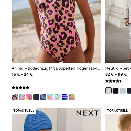
Trainers
Wellies
Wide Fit
Shoes
All Underwear
Nighties
Pyjamas
Robes
Socks & Tights
All Bags & Accessories
Bags
All Occasionwear
Animal - Badeanzug Mit Doppelten Trägern (3-16Jahre)
All Partywear
16 € - 24 €
82 € - 99 €
Wedding
Dresses
Shoes
Cardigans
Skirts
Denim Jackets
Raincoats
TOPAKTUELL
TOPAKTUELL
Waterproof
Shackets
Puddlesuits