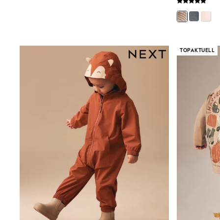
Rayban
Skechers
Sunglasses
GIRLS
New In
TOPAKTUELL
New in from Next
New In
Trending: Top & Short Sets
Trending: Clogs
Toy Story
THE SET
50 - 92cm
98 - 110cm
116 - 134cm
140 - 174cm
All Clothing
T-Shirts
Dresses
Shorts & Skirts
Coats & Jackets
Sweatshirts & Hoodies
Knitwear
Trousers & Leggings