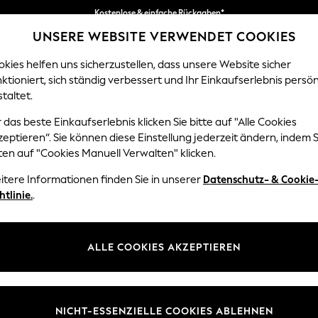
Kostenlose & einfache Rückgaben*
UNSERE WEBSITE VERWENDET COOKIES
Wir akzeptieren.
kies helfen uns sicherzustellen, dass unsere Website sicher
ktioniert, sich ständig verbessert und Ihr Einkaufserlebnis persön
EN
BABY
DAMEN
HERREN
HOME
taltet.
 das beste Einkaufserlebnis klicken Sie bitte auf "Alle Cookies
eptieren“. Sie können diese Einstellung jederzeit ändern, indem S
BABY UNISEX KLEIDUNG
(22600)
ten auf "Cookies Manuell Verwalten" klicken.
itere Informationen finden Sie in unserer
Datenschutz- & Cookie
Größe
Kategorie
Marke
htlinie.
.
TOPAKTUELL
ALLE COOKIES AKZEPTIEREN
NICHT-ESSENZIELLE COOKIES ABLEHNEN