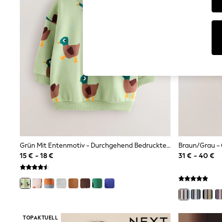
T-Shirts & Vests
Men's Holiday Shop
All Swimwear
Accessories
Bags & Luggage
Footwear
Hats
Linen Collection
Loafers
Polo Shirts
Sandals & Flipflops
Shirts
Shorts
T-Shirts
Vests
Boys Holiday Shop
Grün Mit Entenmotiv - Durchgehend Bedrucktes Sweatshirt Mit Rundhalsausschnitt (3M.–7J.)
All Swimwear
15 € - 18 €
31 € - 40 €
Ponchos & Toweling sets
Sun Hats & Caps
Polo Shirts
Rash Vests
Sandals & Sliders
Shirts
Shorts
TOPAKTUELL