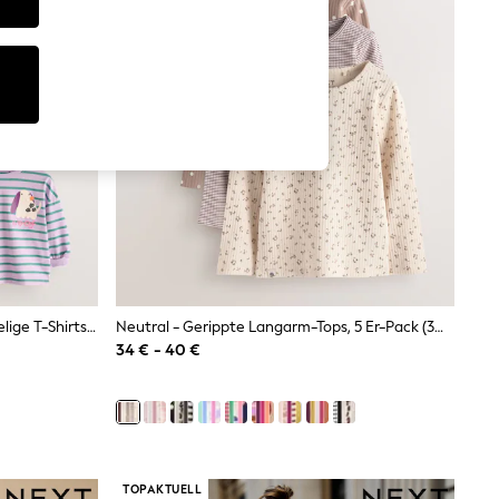
Grüne Entenfigurmotiv - Langärmelige T-Shirts Im 4 Er-Pack (3M.–7J.)
Neutral - Gerippte Langarm-Tops, 5 Er-Pack (3M.–7J.)
34 € - 40 €
TOPAKTUELL