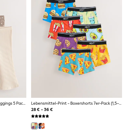
Neutral - Gerippte Ausgestellte Leggings 5 Pack (3Monate -7Jahre)
Lebensmittel-Print - Boxershorts 7er-Pack (1,5–16Jahre)
28 € - 36 €