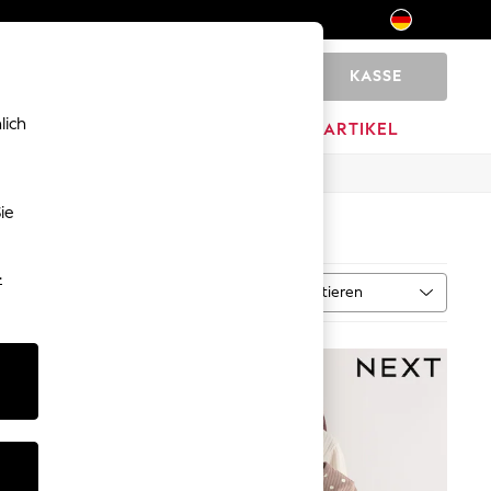
KASSE
0
lich
MARKEN
AUSVERKAUFSARTIKEL
ie
-
Sortieren
MEHR