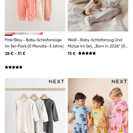
Fleeces
Teddy Borg
Puffers
Snowsuits
Shop all
Shop All
Disney
Pink/Blau - Baby-Schlafanzüge
Weiß - Baby-Schlafanzug Und
Marvel
Im 3er-Pack (0 Monate–3 Jahre)
Mütze Im Set, „Born In 2026“ (0–
Paw Patrol
9 M.)
Peppa Pig
28 € - 31 €
15 €
Gaming
Harry Potter
Spider man
New In
Trainers
T-Shirts & Vests
Leggings
Swim
Gifts for Children
eVouchers
All Girls Brands
Lipsy Girl
Boden
Joules