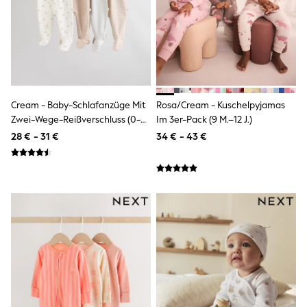
Wellies
Wide Fit
Shoes
All Underwear
Nighties
Pyjamas
Robes
Socks & Tights
Cream - Baby-Schlafanzüge Mit
Rosa/Cream - Kuschelpyjamas
All Bags & Accessories
Zwei-Wege-Reißverschluss (0-
Im 3er-Pack (9 M.–12 J.)
Bags
2Jahre)
28 € - 31 €
34 € - 43 €
All Occasionwear
All Partywear
Wedding
Dresses
Shoes
Cardigans
Skirts
Denim Jackets
Raincoats
Waterproof
Shackets
Puddlesuits
Gilets