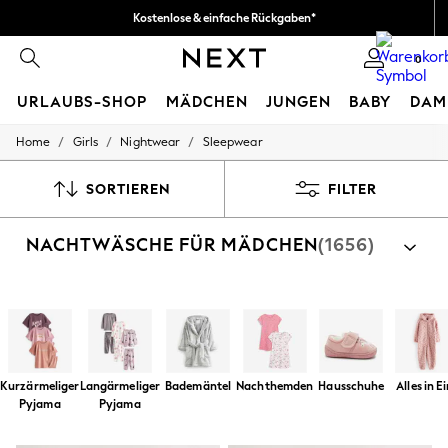
Kostenlose & einfache Rückgaben*
Wir akzeptieren.
0
URLAUBS-SHOP
MÄDCHEN
JUNGEN
BABY
DAM
/
/
/
Home
Girls
Nightwear
Sleepwear
HOLIDAY SHOP
Women's Holiday Shop
All Swimwear
SORTIEREN
FILTER
All Beachwear
Bags & Accessories
NACHTWÄSCHE FÜR MÄDCHEN
(1656)
Beach Dresses & Kaftans
Dresses
Flip Flops
Sliders
Nach Kategorie shoppen
Jumpsuits & Playsuits
Pyjama
Schlafanzüge
Hausschuhe
Bademäntel
Linen Collection
Sandals
Shorts
Kurzärmeliger
Langärmeliger
Bademäntel
Nachthemden
Hausschuhe
Alles in E
Trousers
Pyjama
Pyjama
Sun Hats & Caps
T-Shirts & Vests