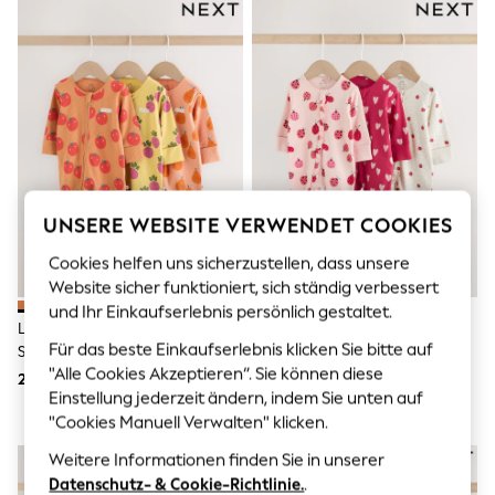
Men's Holiday Shop
All Swimwear
Accessories
Bags & Luggage
Footwear
Hats
Linen Collection
Loafers
Polo Shirts
Sandals & Flipflops
Shirts
UNSERE WEBSITE VERWENDET COOKIES
Shorts
T-Shirts
Cookies helfen uns sicherzustellen, dass unsere
Vests
Website sicher funktioniert, sich ständig verbessert
Boys Holiday Shop
und Ihr Einkaufserlebnis persönlich gestaltet.
All Swimwear
Leuchtende Früchte - Baby-
Roter Marienkäfer - Baby-
Ponchos & Toweling sets
Für das beste Einkaufserlebnis klicken Sie bitte auf
Schlafanzüge Mit 2-Wege-
Schlafanzug Mit 2-Wege-
Sun Hats & Caps
"Alle Cookies Akzeptieren“. Sie können diese
Reissverschluss Im 3 Er-Pack (0–
Reißverschluss 3 Er-Pack
28 € - 31 €
30 € - 33 €
Polo Shirts
Einstellung jederzeit ändern, indem Sie unten auf
3J.)
(0Monate–3Jahre)
Rash Vests
"Cookies Manuell Verwalten" klicken.
Sandals & Sliders
Shirts
Weitere Informationen finden Sie in unserer
Shorts
Datenschutz- & Cookie-Richtlinie.
.
Sunsafe Swimwear