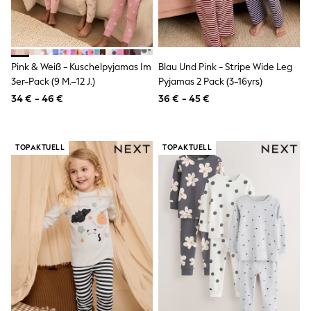
Spiderman
THE SET
All Clothing
T-Shirts
Shorts
Pink & Weiß - Kuschelpyjamas Im
Blau Und Pink - Stripe Wide Leg
Shirts
Kurtas
3er-Pack (9 M.–12 J.)
Pyjamas 2 Pack (3-16yrs)
Sets & Outfits
34 € - 46 €
36 € - 45 €
Trousers & Chinos
Sweatshirts & Hoodies
Knitwear & Sweaters
Tops
TOPAKTUELL
TOPAKTUELL
Coats & Jackets
Jeans
Joggers
Nightwear & Pyjamas
Swimwear
Suits & Waistcoats
Dungarees
Multipacks
All Holiday Shop
Tops & T-Shirts
Sandals & Sliders
Rash Vests