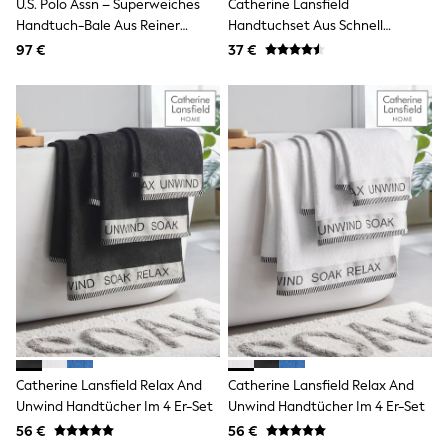
U.S. Polo Assn – Superweiches
Catherine Lansfield
Tops
Handtuch-Bale Aus Reiner
Handtuchset Aus Schnell
Nightwear & Pyjamas
Baumwolle
Trocknender 100 % Baumwolle
Jumpsuits & Playsuits
97 €
37 €
Jeans
Shirts & Blouses
Swimwear
Sportswear
Dungarees
Multipacks
All Holiday Shop
Tops
Dresses
Shorts
Skirts
Sandals & Sliders
Rash Vests
Sun Safe Swimwear
Sun Hats & Caps
All Footwear
New In
Catherine Lansfield Relax And
Catherine Lansfield Relax And
Boots
Unwind Handtücher Im 4 Er-Set
Unwind Handtücher Im 4 Er-Set
Half Sizes
Slippers
56 €
56 €
Trainers