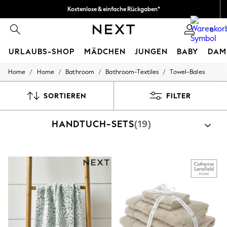
Kostenlose & einfache Rückgaben*
Wir akzeptieren.
0
URLAUBS-SHOP
MÄDCHEN
JUNGEN
BABY
DAM
/
/
/
/
Home
Home
Bathroom
Bathroom-Textiles
Towel-Bales
HOLIDAY SHOP
Women's Holiday Shop
All Swimwear
SORTIEREN
FILTER
All Beachwear
Bags & Accessories
HANDTUCH-SETS
(19)
Beach Dresses & Kaftans
Dresses
Flip Flops
Sliders
Jumpsuits & Playsuits
Linen Collection
Sandals
Shorts
Trousers
Sun Hats & Caps
T-Shirts & Vests