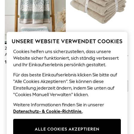
Men's Holiday Shop
All Swimwear
Accessories
Bags & Luggage
Footwear
Hats
Linen Collection
UNSERE WEBSITE VERWENDET COOKIES
Loafers
Polo Shirts
2-Teiliges Set Kleine Handtücher
Catherine Lansfield
Cookies helfen uns sicherzustellen, dass unsere
Sandals & Flipflops
Aus 100–% Baumwolle
Antibakterielle Handtücher Im 6
Website sicher funktioniert, sich ständig verbessert
Shirts
Er-Set
18 €
50 €
Shorts
und Ihr Einkaufserlebnis persönlich gestaltet.
T-Shirts
Für das beste Einkaufserlebnis klicken Sie bitte auf
Vests
Boys Holiday Shop
"Alle Cookies Akzeptieren“. Sie können diese
All Swimwear
Einstellung jederzeit ändern, indem Sie unten auf
Ponchos & Toweling sets
"Cookies Manuell Verwalten" klicken.
Sun Hats & Caps
Polo Shirts
Weitere Informationen finden Sie in unserer
Rash Vests
Datenschutz- & Cookie-Richtlinie.
.
Sandals & Sliders
Shirts
Shorts
ALLE COOKIES AKZEPTIEREN
Sunsafe Swimwear