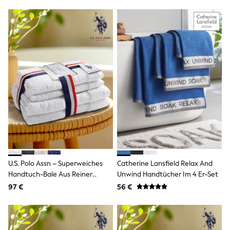
Wellies
Wide Fit
Shoes
All Underwear
Nighties
Pyjamas
Robes
Socks & Tights
All Bags & Accessories
Bags
All Occasionwear
All Partywear
Wedding
Dresses
Shoes
Cardigans
U.S. Polo Assn – Superweiches
Catherine Lansfield Relax And
Skirts
Handtuch-Bale Aus Reiner
Unwind Handtücher Im 4 Er-Set
Denim Jackets
Raincoats
Baumwolle
97 €
56 €
Waterproof
Shackets
Puddlesuits
Gilets