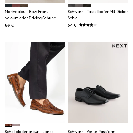
Wellies
Wide Fit
Marineblau - Bow Front
Schwarz - Tasselloafer Mit Dicker
Shoes
Veloursleder Driving Schuhe
Sohle
All Underwear
66 €
54 €
Nighties
Pyjamas
Robes
Socks & Tights
All Bags & Accessories
Bags
All Occasionwear
All Partywear
Wedding
Dresses
Shoes
Cardigans
Skirts
Denim Jackets
Raincoats
Waterproof
Shackets
Puddlesuits
Gilets
Schokoladenbraun - Jones
Schwarz - Weite Passform -