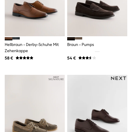
Rayban
Skechers
Sunglasses
GIRLS
New In
New in from Next
New In
Trending: Top & Short Sets
Hellbraun - Derby-Schuhe Mit
Braun - Pumps
Trending: Clogs
Zehenkappe
Toy Story
THE SET
58 €
54 €
50 - 92cm
98 - 110cm
116 - 134cm
140 - 174cm
All Clothing
T-Shirts
Dresses
Shorts & Skirts
Coats & Jackets
Sweatshirts & Hoodies
Knitwear
Trousers & Leggings
Sets & Outfits