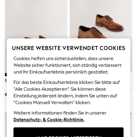
Men's Holiday Shop
All Swimwear
Accessories
Bags & Luggage
Footwear
Hats
Linen Collection
Loafers
UNSERE WEBSITE VERWENDET COOKIES
Polo Shirts
Sandals & Flipflops
Cookies helfen uns sicherzustellen, dass unsere
Shirts
Website sicher funktioniert, sich ständig verbessert
Shorts
T-Shirts
und Ihr Einkaufserlebnis persönlich gestaltet.
Vests
Braun - Veloursleder-Loafers
Hellbraun - Standard-Fit -
Für das beste Einkaufserlebnis klicken Sie bitte auf
Boys Holiday Shop
Lederschuhe Im Budapesterstil
All Swimwear
"Alle Cookies Akzeptieren“. Sie können diese
Mit Abgesetzter Dicker Sohle
Ponchos & Toweling sets
69 €
94 €
Einstellung jederzeit ändern, indem Sie unten auf
Sun Hats & Caps
"Cookies Manuell Verwalten" klicken.
Polo Shirts
Rash Vests
Weitere Informationen finden Sie in unserer
Sandals & Sliders
Datenschutz- & Cookie-Richtlinie.
.
Shirts
Shorts
Sunsafe Swimwear