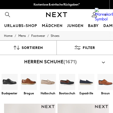
Kostenlose & einfache Rückgaben*
Wir akzeptieren.
0
URLAUBS-SHOP
MÄDCHEN
JUNGEN
BABY
DAM
/
/
/
Home
Mens
Footwear
Shoes
HOLIDAY SHOP
Women's Holiday Shop
All Swimwear
SORTIEREN
FILTER
All Beachwear
Bags & Accessories
HERREN SCHUHE
(1671)
Beach Dresses & Kaftans
Dresses
Flip Flops
Sliders
Jumpsuits & Playsuits
Linen Collection
Sandals
Budapester
Brogue
Halbschuh
Bootsschuh
Espadrille
Braun
Shorts
Trousers
Sun Hats & Caps
T-Shirts & Vests