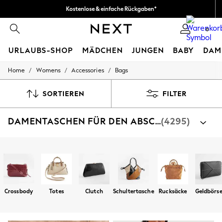
Kostenlose & einfache Rückgaben*
Wir akzeptieren.
0
URLAUBS-SHOP
MÄDCHEN
JUNGEN
BABY
DAM
/
/
/
Home
Womens
Accessories
Bags
HOLIDAY SHOP
Women's Holiday Shop
All Swimwear
SORTIEREN
FILTER
All Beachwear
Bags & Accessories
DAMENTASCHEN FÜR DEN ABSCHLUSSBALL
(4295)
Beach Dresses & Kaftans
Dresses
Flip Flops
Sliders
Nach Kategorie shoppen
Jumpsuits & Playsuits
Taschen
Linen Collection
Sandals
Shorts
Crossbody
Totes
Clutch
Schultertasche
Rucksäcke
Geldbörs
Trousers
Sun Hats & Caps
T-Shirts & Vests