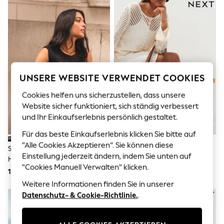
Men's Holiday Shop
All Swimwear
Accessories
Bags & Luggage
Footwear
Hats
Linen Collection
Loafers
UNSERE WEBSITE VERWENDET COOKIES
Polo Shirts
Sandals & Flipflops
Cookies helfen uns sicherzustellen, dass unsere
Shirts
Website sicher funktioniert, sich ständig verbessert
Shorts
T-Shirts
und Ihr Einkaufserlebnis persönlich gestaltet.
Vests
Für das beste Einkaufserlebnis klicken Sie bitte auf
Boys Holiday Shop
"Alle Cookies Akzeptieren“. Sie können diese
All Swimwear
Schwarz - Katie Loxton Große
Mehrfarbig Gestreift -
Ponchos & Toweling sets
Einstellung jederzeit ändern, indem Sie unten auf
Handgewebte Nova-
Strandtasche
Sun Hats & Caps
"Cookies Manuell Verwalten" klicken.
Schultertasche
137 €
25 €
Polo Shirts
Rash Vests
Weitere Informationen finden Sie in unserer
Sandals & Sliders
Datenschutz- & Cookie-Richtlinie.
.
Shirts
Shorts
Sunsafe Swimwear