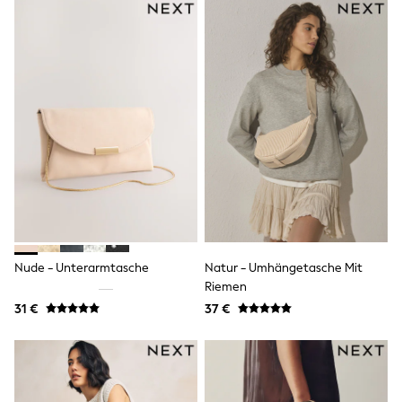
Little Bird by Jools Oliver
Baker by Ted Baker
Occasionwear
Schoolwear
Partywear
Flower Girl
Bridesmaid
Shop All
Shop All
A-Z Brands
JoJo Maman Bébé
BOYS
New In
New in from Next
50 - 92cm
Nude - Unterarmtasche
Natur - Umhängetasche Mit
98 - 110cm
116 - 134cm
Riemen
140 - 174cm
31 €
37 €
New In
Trending: Top & Short Sets
Trending: Clogs
Toy Story
Pokemon