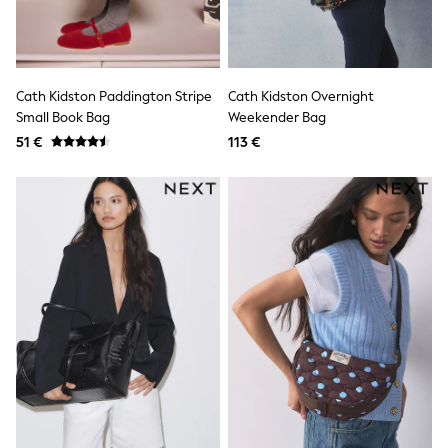
Tops
Nightwear & Pyjamas
Jumpsuits & Playsuits
Jeans
Shirts & Blouses
Cath Kidston Paddington Stripe
Cath Kidston Overnight
Swimwear
Small Book Bag
Weekender Bag
Sportswear
51 €
113 €
Dungarees
Multipacks
All Holiday Shop
Tops
Dresses
Shorts
Skirts
Sandals & Sliders
Rash Vests
Sun Safe Swimwear
Sun Hats & Caps
All Footwear
New In
Boots
Half Sizes
Slippers
Trainers