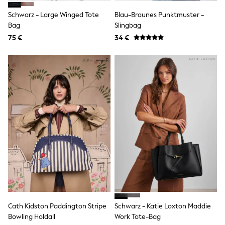
Wellies
Schwarz - Large Winged Tote
Blau-Braunes Punktmuster -
Wide Fit
Bag
Slingbag
Shoes
All Underwear
75 €
34 €
Nighties
Pyjamas
Robes
Socks & Tights
All Bags & Accessories
Bags
All Occasionwear
All Partywear
Wedding
Dresses
Shoes
Cardigans
Skirts
Denim Jackets
Raincoats
Waterproof
Shackets
Cath Kidston Paddington Stripe
Schwarz - Katie Loxton Maddie
Puddlesuits
Bowling Holdall
Work Tote-Bag
Gilets