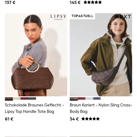
Fleeces
137 €
145 €
Teddy Borg
Puffers
TOPAKTUELL
Snowsuits
Shop all
Shop All
Disney
Marvel
Paw Patrol
Peppa Pig
Gaming
Harry Potter
Spider man
New In
Trainers
T-Shirts & Vests
Leggings
Swim
Schokolade Braunes Geflecht -
Braun Kariert - Nylon Sling Cross-
Gifts for Children
Lipsy Top Handle Tote Bag
Body Bag
eVouchers
All Girls Brands
61 €
34 €
Lipsy Girl
Boden
Joules