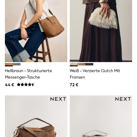
Spiderman
THE SET
All Clothing
T-Shirts
Shorts
Shirts
Kurtas
Sets & Outfits
Trousers & Chinos
Sweatshirts & Hoodies
Knitwear & Sweaters
Tops
Hellbraun - Strukturierte
Weiß - Verzierte Clutch Mit
Coats & Jackets
Jeans
Messenger-Tasche
Fransen
Joggers
44 €
72 €
Nightwear & Pyjamas
Swimwear
Suits & Waistcoats
Dungarees
Multipacks
All Holiday Shop
Tops & T-Shirts
Sandals & Sliders
Rash Vests