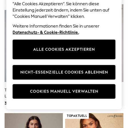
Men's Holiday Shop
"Alle Cookies Akzeptieren“. Sie können diese
All Swimwear
TOPAKTUELL
Einstellung jederzeit ändern, indem Sie unten auf
Accessories
"Cookies Manuell Verwalten" klicken.
Bags & Luggage
Footwear
Weitere Informationen finden Sie in unserer
Hats
Datenschutz- & Cookie-Richtlinie.
.
Linen Collection
Loafers
Polo Shirts
ALLE COOKIES AKZEPTIEREN
Sandals & Flipflops
Shirts
Shorts
T-Shirts
Vests
NICHT-ESSENZIELLE COOKIES ABLEHNEN
Boys Holiday Shop
All Swimwear
Ponchos & Toweling sets
The Set 3 Pack Rippmaterial-
The Set 5 Pack Racerback-
COOKIES MANUELL VERWALTEN
Sun Hats & Caps
Langarm-T-Shirts Mit
Rippwesten
Polo Shirts
Muschelkanten
34 €
36 €
Rash Vests
Sandals & Sliders
Shirts
TOPAKTUELL
Shorts
Sunsafe Swimwear