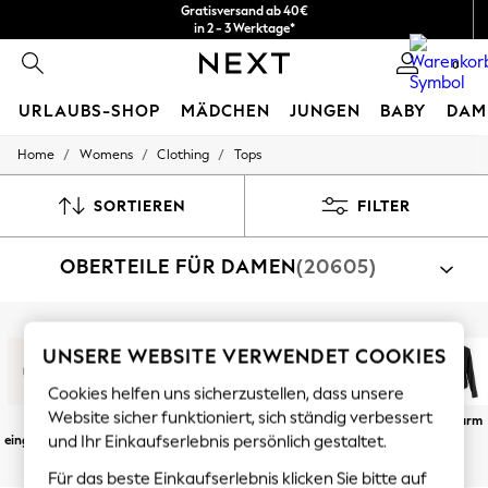
Gratisversand ab 40€
in 2 - 3 Werktage*
Kostenlose & einfache Rückgaben*
0
URLAUBS-SHOP
MÄDCHEN
JUNGEN
BABY
DAM
/
/
/
Home
Womens
Clothing
Tops
HOLIDAY SHOP
Women's Holiday Shop
All Swimwear
SORTIEREN
FILTER
All Beachwear
Bags & Accessories
OBERTEILE FÜR DAMEN
(20605)
Beach Dresses & Kaftans
Dresses
Flip Flops
Sliders
Nach Kategorie shoppen
Jumpsuits & Playsuits
UNSERE WEBSITE VERWENDET COOKIES
T-Shirts
Blusen
Oberteile
Hemden
Weste
Linen Collection
Sandals
Cookies helfen uns sicherzustellen, dass unsere
Shorts
Website sicher funktioniert, sich ständig verbessert
Neu
T-Shirts
Hemden und
Unterhemden
Kurze Ärmel
Langarm
Trousers
eingetroffen
Blusen
und
und Ihr Einkaufserlebnis persönlich gestaltet.
Sun Hats & Caps
Camisoles
T-Shirts & Vests
Für das beste Einkaufserlebnis klicken Sie bitte auf