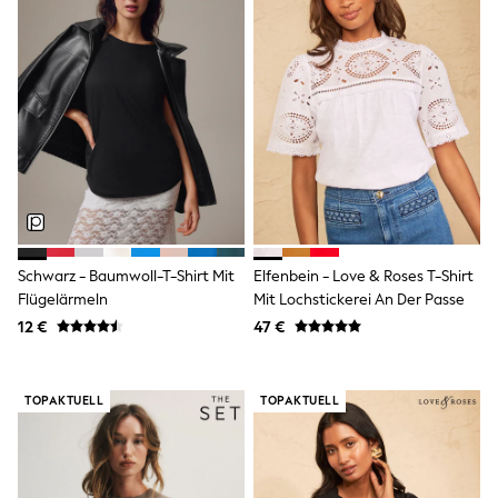
Swimshorts
Tops & T-Shirts
Girls Holiday Shop
All Swimwear
Beach Dresses & Kaftans
Dresses
Sun Hats & Caps
Jumpsuits & Playsuits
Rash Vests
Sandals & Sliders
Shorts
Skirts
Sunsafe Swimwear
Schwarz - Baumwoll-T-Shirt Mit
Elfenbein - Love & Roses T-Shirt
Tops & T-Shirts
Flügelärmeln
Mit Lochstickerei An Der Passe
Baby Holiday Shop
12 €
47 €
Baby Travel Accessories
All Accessories
Beach Bags
Beach Towels
TOPAKTUELL
TOPAKTUELL
Birkenstock
Crocs
Havaianas
Pour Moi