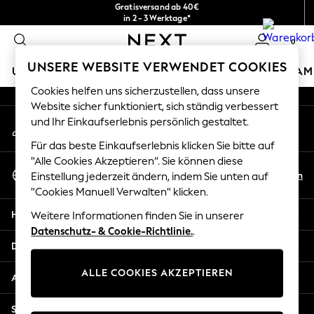
Gratisversand ab 40€
An error occurred on client
in 2 - 3 Werktage*
Kostenlose & einfache Rückgaben*
0
Unsere sozialen Netzwerke
UNSERE WEBSITE VERWENDET COOKIES
URLAUBS-SHOP
MÄDCHEN
JUNGEN
BABY
DAM
Cookies helfen uns sicherzustellen, dass unsere
HOLIDAY SHOP
Website sicher funktioniert, sich ständig verbessert
Mein Konto
und Ihr Einkaufserlebnis persönlich gestaltet.
Women's Holiday Shop
Melden Sie sich bei Ihrem Konto an
All Swimwear
Für das beste Einkaufserlebnis klicken Sie bitte auf
All Beachwear
"Alle Cookies Akzeptieren“. Sie können diese
Sprache Auswählen
Bags & Accessories
De
En
Einstellung jederzeit ändern, indem Sie unten auf
Deutsch
Beach Dresses & Kaftans
"Cookies Manuell Verwalten" klicken.
Dresses
Hilfe
Weitere Informationen finden Sie in unserer
Flip Flops
Datenschutz- & Cookie-Richtlinie.
.
Sliders
Datenschutz und Rechtliches
Jumpsuits & Playsuits
ALLE COOKIES AKZEPTIEREN
Linen Collection
Abteilungen
Sandals
Shorts
Sonstige Dienstleistungen