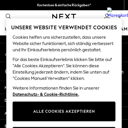
Kostenlose & einfache Rückgaben*
An error occurred on client
Wir akzeptieren.
0
Unsere sozialen Netzwerke
UNSERE WEBSITE VERWENDET COOKIES
URLAUBS-SHOP
MÄDCHEN
JUNGEN
BABY
DAM
Cookies helfen uns sicherzustellen, dass unsere
HOLIDAY SHOP
Website sicher funktioniert, sich ständig verbessert
Mein Konto
und Ihr Einkaufserlebnis persönlich gestaltet.
Women's Holiday Shop
Melden Sie sich bei Ihrem Konto an
All Swimwear
Für das beste Einkaufserlebnis klicken Sie bitte auf
All Beachwear
"Alle Cookies Akzeptieren“. Sie können diese
Sprache Auswählen
Bags & Accessories
De
En
Einstellung jederzeit ändern, indem Sie unten auf
Deutsch
Beach Dresses & Kaftans
"Cookies Manuell Verwalten" klicken.
Dresses
Hilfe
Weitere Informationen finden Sie in unserer
Flip Flops
Datenschutz- & Cookie-Richtlinie.
.
Sliders
Datenschutz und Rechtliches
Jumpsuits & Playsuits
ALLE COOKIES AKZEPTIEREN
Linen Collection
Abteilungen
Sandals
Shorts
Sonstige Dienstleistungen