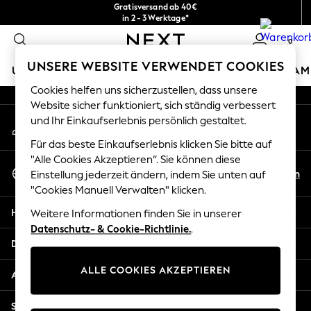
Gratisversand ab 40€
An error occurred on client
in 2 - 3 Werktage*
Kostenlose & einfache Rückgaben*
0
Unsere sozialen Netzwerke
UNSERE WEBSITE VERWENDET COOKIES
URLAUBS-SHOP
MÄDCHEN
JUNGEN
BABY
DAM
Cookies helfen uns sicherzustellen, dass unsere
HOLIDAY SHOP
Website sicher funktioniert, sich ständig verbessert
Mein Konto
und Ihr Einkaufserlebnis persönlich gestaltet.
Women's Holiday Shop
Melden Sie sich bei Ihrem Konto an
All Swimwear
Für das beste Einkaufserlebnis klicken Sie bitte auf
All Beachwear
"Alle Cookies Akzeptieren“. Sie können diese
Sprache Auswählen
Bags & Accessories
De
En
Einstellung jederzeit ändern, indem Sie unten auf
Deutsch
Beach Dresses & Kaftans
"Cookies Manuell Verwalten" klicken.
Dresses
Hilfe
Weitere Informationen finden Sie in unserer
Flip Flops
Datenschutz- & Cookie-Richtlinie.
.
Sliders
Datenschutz und Rechtliches
Jumpsuits & Playsuits
ALLE COOKIES AKZEPTIEREN
Linen Collection
Abteilungen
Sandals
Shorts
Sonstige Dienstleistungen