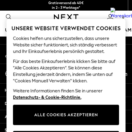
Gratisversand ab 40€
An error occurred on client
in 2 - 3 Werktage*
Kostenlose & einfache Rückgaben*
0
Unsere sozialen Netzwerke
UNSERE WEBSITE VERWENDET COOKIES
URLAUBS-SHOP
MÄDCHEN
JUNGEN
BABY
DAM
Cookies helfen uns sicherzustellen, dass unsere
HOLIDAY SHOP
Website sicher funktioniert, sich ständig verbessert
Mein Konto
und Ihr Einkaufserlebnis persönlich gestaltet.
Women's Holiday Shop
Melden Sie sich bei Ihrem Konto an
All Swimwear
Für das beste Einkaufserlebnis klicken Sie bitte auf
All Beachwear
"Alle Cookies Akzeptieren“. Sie können diese
Sprache Auswählen
Bags & Accessories
De
En
Einstellung jederzeit ändern, indem Sie unten auf
Deutsch
Beach Dresses & Kaftans
"Cookies Manuell Verwalten" klicken.
Dresses
Hilfe
Weitere Informationen finden Sie in unserer
Flip Flops
Datenschutz- & Cookie-Richtlinie.
.
Sliders
Datenschutz und Rechtliches
Jumpsuits & Playsuits
ALLE COOKIES AKZEPTIEREN
Linen Collection
Abteilungen
Sandals
Shorts
Sonstige Dienstleistungen