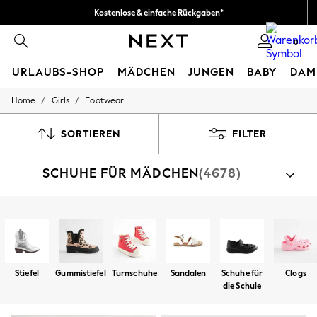
Kostenlose & einfache Rückgaben*
Wir akzeptieren.
0
URLAUBS-SHOP
MÄDCHEN
JUNGEN
BABY
DAM
/
/
Home
Girls
Footwear
HOLIDAY SHOP
Women's Holiday Shop
All Swimwear
SORTIEREN
FILTER
All Beachwear
Bags & Accessories
SCHUHE FÜR MÄDCHEN
(4678)
Beach Dresses & Kaftans
Dresses
Flip Flops
Sliders
Nach Kategorie shoppen
Jumpsuits & Playsuits
Sportschuhe
Schuhe
Sandalen
Stiefel
Gummist
Linen Collection
Sandals
Shorts
Stiefel
Gummistiefel
Turnschuhe
Sandalen
Schuhe für
Clogs
Trousers
die Schule
Sun Hats & Caps
T-Shirts & Vests