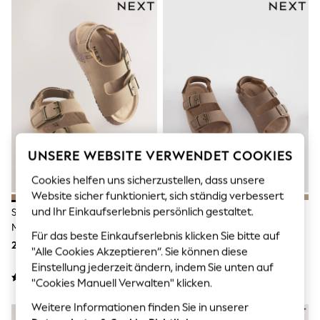
Men's Holiday Shop
All Swimwear
Accessories
Bags & Luggage
Footwear
Hats
Linen Collection
Loafers
Polo Shirts
Sandals & Flipflops
Shirts
Shorts
UNSERE WEBSITE VERWENDET COOKIES
T-Shirts
Cookies helfen uns sicherzustellen, dass unsere
Vests
Boys Holiday Shop
Website sicher funktioniert, sich ständig verbessert
All Swimwear
und Ihr Einkaufserlebnis persönlich gestaltet.
Steinfarben/Beige - Sandalen
Steinfarben/Beige - Sandalen
Ponchos & Toweling sets
Mit Zwei Schnallenriemen Und
Mit Zwei Schnallenriemen Und
Sun Hats & Caps
Für das beste Einkaufserlebnis klicken Sie bitte auf
Gepolstertem Fußbett
Gepolstertem Fußbett
21 € - 25 €
21 € - 25 €
Polo Shirts
"Alle Cookies Akzeptieren“. Sie können diese
Rash Vests
Einstellung jederzeit ändern, indem Sie unten auf
Sandals & Sliders
"Cookies Manuell Verwalten" klicken.
Shirts
Shorts
Weitere Informationen finden Sie in unserer
Sunsafe Swimwear