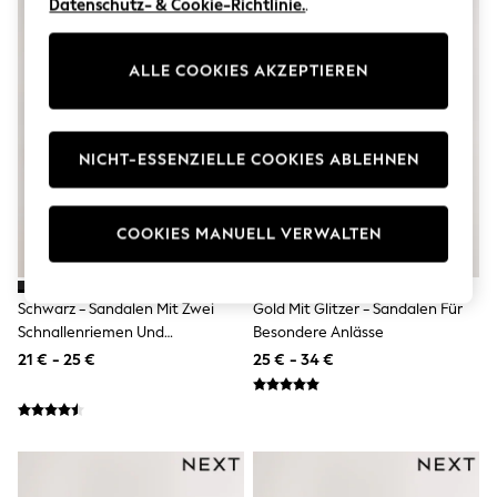
Datenschutz- & Cookie-Richtlinie.
.
Swimshorts
Tops & T-Shirts
Girls Holiday Shop
ALLE COOKIES AKZEPTIEREN
All Swimwear
Beach Dresses & Kaftans
Dresses
Sun Hats & Caps
NICHT-ESSENZIELLE COOKIES ABLEHNEN
Jumpsuits & Playsuits
Rash Vests
Sandals & Sliders
Shorts
COOKIES MANUELL VERWALTEN
Skirts
Sunsafe Swimwear
Tops & T-Shirts
Schwarz - Sandalen Mit Zwei
Gold Mit Glitzer - Sandalen Für
Baby Holiday Shop
Baby Travel Accessories
Schnallenriemen Und
Besondere Anlässe
All Accessories
Gepolstertem Fußbett
21 € - 25 €
25 € - 34 €
Beach Bags
Beach Towels
Birkenstock
Crocs
Havaianas
Pour Moi