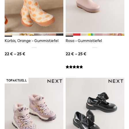
Spiderman
THE SET
All Clothing
T-Shirts
Shorts
Shirts
Kurtas
Sets & Outfits
Kürbis, Orange - Gummistiefel
Rosa - Gummistiefel
Trousers & Chinos
Sweatshirts & Hoodies
22 € - 25 €
22 € - 25 €
Knitwear & Sweaters
Tops
Coats & Jackets
Jeans
Joggers
TOPAKTUELL
Nightwear & Pyjamas
Swimwear
Suits & Waistcoats
Dungarees
Multipacks
All Holiday Shop
Tops & T-Shirts
Sandals & Sliders
Rash Vests