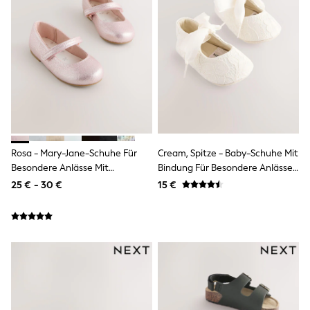
Wellies
Wide Fit
Shoes
All Underwear
Nighties
Pyjamas
Robes
Socks & Tights
All Bags & Accessories
Bags
All Occasionwear
Rosa - Mary-Jane-Schuhe Für
Cream, Spitze - Baby-Schuhe Mit
All Partywear
Besondere Anlässe Mit
Bindung Für Besondere Anlässe
Wedding
Klettverschluss
(0–24 M.)
Dresses
25 € - 30 €
15 €
Shoes
Cardigans
Skirts
Denim Jackets
Raincoats
Waterproof
Shackets
Puddlesuits
Gilets