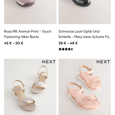
Sun Safe Swimwear
Sun Hats & Caps
All Footwear
New In
Boots
Half Sizes
Rosa Mit Animal-Print - Touch
Schwarze Lack-Optik Und
Slippers
Fastening Hiker Boots
Schleife - Mary-Jane-Schuhe Für
Trainers
Wellies
Die Schule Mit Dicker Sohle
45 € - 50 €
39 € - 49 €
Wide Fit
Shoes
Underwear
Pyjamas
Robes
Socks
All Accessories
Bags
All Occasionwear
All Partywear
Wedding
Shirts
Trousers
Shoes