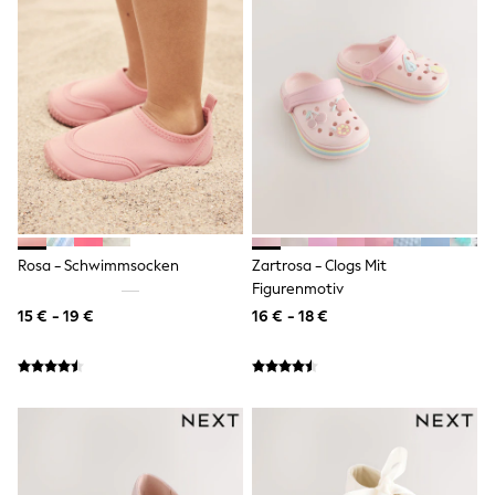
Tops
Nightwear & Pyjamas
Jumpsuits & Playsuits
Jeans
Shirts & Blouses
Swimwear
Sportswear
Dungarees
Multipacks
All Holiday Shop
Tops
Dresses
Shorts
Rosa - Schwimmsocken
Zartrosa - Clogs Mit
Skirts
Figurenmotiv
Sandals & Sliders
15 € - 19 €
16 € - 18 €
Rash Vests
Sun Safe Swimwear
Sun Hats & Caps
All Footwear
New In
Boots
Half Sizes
Slippers
Trainers