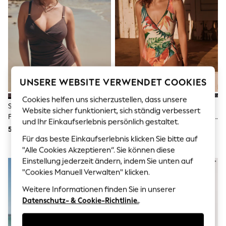
Men's Holiday Shop
All Swimwear
Accessories
Bags & Luggage
Footwear
Hats
Linen Collection
Loafers
Polo Shirts
UNSERE WEBSITE VERWENDET COOKIES
Sandals & Flipflops
Shirts
Cookies helfen uns sicherzustellen, dass unsere
Schokoladenbraun Strukturiert -
Rot/Cream Tropisch Floral -
Shorts
Website sicher funktioniert, sich ständig verbessert
Figurformender Badeanzug
Bauchformender Badeanzug Mit
T-Shirts
und Ihr Einkaufserlebnis persönlich gestaltet.
Vests
Seitlicher Raffung
50 €
66 €
Boys Holiday Shop
Für das beste Einkaufserlebnis klicken Sie bitte auf
All Swimwear
"Alle Cookies Akzeptieren“. Sie können diese
Ponchos & Toweling sets
Einstellung jederzeit ändern, indem Sie unten auf
Sun Hats & Caps
"Cookies Manuell Verwalten" klicken.
Polo Shirts
Rash Vests
Weitere Informationen finden Sie in unserer
Sandals & Sliders
Datenschutz- & Cookie-Richtlinie.
.
Shirts
Shorts
Sunsafe Swimwear