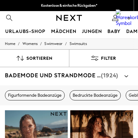
Kostenlose & einfache Rückgaben*
Wir akzeptieren.
0
URLAUBS-SHOP
MÄDCHEN
JUNGEN
BABY
DAM
/
/
/
Home
Womens
Swimwear
Swimsuits
HOLIDAY SHOP
Women's Holiday Shop
All Swimwear
SORTIEREN
FILTER
All Beachwear
Bags & Accessories
BADEMODE UND STRANDMODE FÜR DAMEN
(1924)
Beach Dresses & Kaftans
Dresses
Flip Flops
Sliders
Figurformende Badeanzüge
Bedruckte Badeanzüge
Geb
Jumpsuits & Playsuits
Linen Collection
Sandals
Shorts
Trousers
Sun Hats & Caps
T-Shirts & Vests