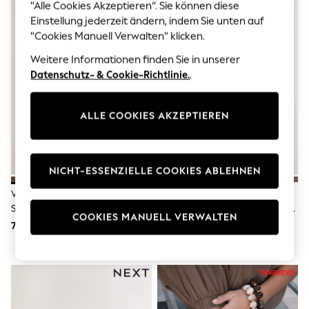
Men's Holiday Shop
"Alle Cookies Akzeptieren“. Sie können diese
All Swimwear
Einstellung jederzeit ändern, indem Sie unten auf
Accessories
"Cookies Manuell Verwalten" klicken.
Bags & Luggage
Footwear
Weitere Informationen finden Sie in unserer
Hats
Datenschutz- & Cookie-Richtlinie.
.
Linen Collection
Loafers
Polo Shirts
ALLE COOKIES AKZEPTIEREN
Sandals & Flipflops
Shirts
Shorts
T-Shirts
NICHT-ESSENZIELLE COOKIES ABLEHNEN
Vests
Boys Holiday Shop
Veloursleder In Neutral -
Hellbraun - Forever Comfort® –
All Swimwear
Sandalen Mit Lederriemen Und
Sandalen Mit Doppelriemen Und
Ponchos & Toweling sets
COOKIES MANUELL VERWALTEN
Schnallendetails
Fussbett
76 €
53 €
Sun Hats & Caps
Polo Shirts
Rash Vests
Sandals & Sliders
Shirts
Shorts
Sunsafe Swimwear