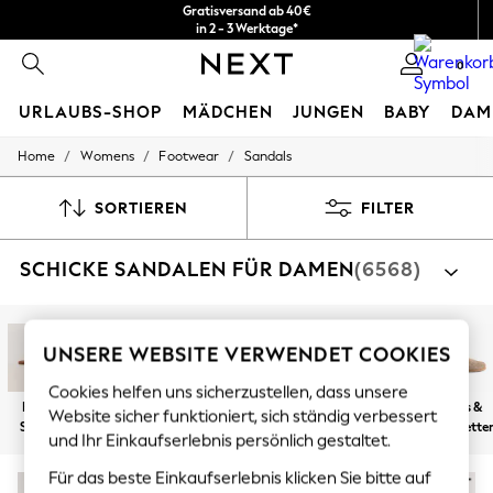
Gratisversand ab 40€
in 2 - 3 Werktage*
Kostenlose & einfache Rückgaben*
0
URLAUBS-SHOP
MÄDCHEN
JUNGEN
BABY
DAM
/
/
/
Home
Womens
Footwear
Sandals
HOLIDAY SHOP
Women's Holiday Shop
All Swimwear
SORTIEREN
FILTER
All Beachwear
Bags & Accessories
SCHICKE SANDALEN FÜR DAMEN
(6568)
Beach Dresses & Kaftans
Dresses
Flip Flops
Sliders
Jumpsuits & Playsuits
UNSERE WEBSITE VERWENDET COOKIES
Linen Collection
Cookies helfen uns sicherzustellen, dass unsere
Sandals
Flache
Mit Absatz
Dicke Sohle
Keilabsätze
Zehentrenner
Clogs &
Shorts
Website sicher funktioniert, sich ständig verbessert
Schuhe
& Slider
Pantolette
Trousers
und Ihr Einkaufserlebnis persönlich gestaltet.
Sun Hats & Caps
T-Shirts & Vests
Für das beste Einkaufserlebnis klicken Sie bitte auf