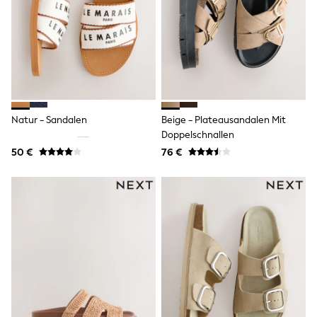
Rayban
Skechers
Sunglasses
GIRLS
New In
New in from Next
New In
Trending: Top & Short Sets
Trending: Clogs
Natur - Sandalen
Beige - Plateausandalen Mit
Toy Story
Doppelschnallen
THE SET
50 - 92cm
50 €
76 €
98 - 110cm
116 - 134cm
140 - 174cm
All Clothing
T-Shirts
Dresses
Shorts & Skirts
Coats & Jackets
Sweatshirts & Hoodies
Knitwear
Trousers & Leggings
Sets & Outfits