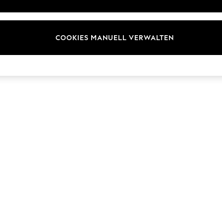
ür Kundenrezensionen und
Marken
en
E-Gutscheine
COOKIES MANUELL VERWALTEN
© 2026 Next Germany GmbH. Alle Rechte vorbehalten.