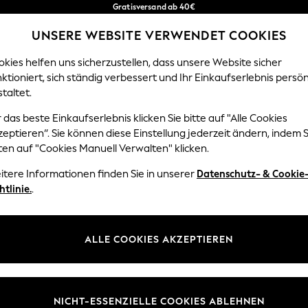
Gratisversand ab 40€
in 2 - 3 Werktage*
UNSERE WEBSITE VERWENDET COOKIES
Kostenlose & einfache Rückgaben*
Unsere sozialen Netzwerke
kies helfen uns sicherzustellen, dass unsere Website sicher
ktioniert, sich ständig verbessert und Ihr Einkaufserlebnis persön
EN
BABY
DAMEN
HERREN
HOME
taltet.
 das beste Einkaufserlebnis klicken Sie bitte auf "Alle Cookies
Sprache Auswählen
eptieren“. Sie können diese Einstellung jederzeit ändern, indem S
Deutsch
ten auf "Cookies Manuell Verwalten" klicken.
z und Rechtliches
Abteilungen
itere Informationen finden Sie in unserer
Datenschutz- & Cookie
htlinie.
.
 und Cookie-Richtlinie
Damen
 Geschäftsbedingungen
Herren
uell verwalten
Jungen
ALLE COOKIES AKZEPTIEREN
Mädchen
lehrung
Home
NICHT-ESSENZIELLE COOKIES ABLEHNEN
informationen
Baby