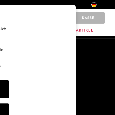
KASSE
0
lich
MARKEN
AUSVERKAUFSARTIKEL
De
En
ie
Sonstige Dienstleistungen
-
Medien & Presse
Das Unternehmen
Karriere bei NEXT
Unser Partnerprogramm