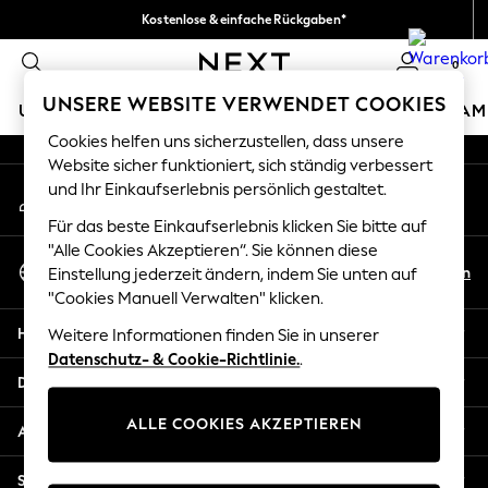
Kostenlose & einfache Rückgaben*
An error occurred on client
Wir akzeptieren.
0
Unsere sozialen Netzwerke
UNSERE WEBSITE VERWENDET COOKIES
URLAUBS-SHOP
MÄDCHEN
JUNGEN
BABY
DAM
Cookies helfen uns sicherzustellen, dass unsere
HOLIDAY SHOP
Website sicher funktioniert, sich ständig verbessert
Mein Konto
und Ihr Einkaufserlebnis persönlich gestaltet.
Women's Holiday Shop
Melden Sie sich bei Ihrem Konto an
All Swimwear
Für das beste Einkaufserlebnis klicken Sie bitte auf
All Beachwear
"Alle Cookies Akzeptieren“. Sie können diese
Sprache Auswählen
Bags & Accessories
De
En
Einstellung jederzeit ändern, indem Sie unten auf
Deutsch
Beach Dresses & Kaftans
"Cookies Manuell Verwalten" klicken.
Dresses
Hilfe
Weitere Informationen finden Sie in unserer
Flip Flops
Datenschutz- & Cookie-Richtlinie.
.
Sliders
Datenschutz und Rechtliches
Jumpsuits & Playsuits
ALLE COOKIES AKZEPTIEREN
Linen Collection
Abteilungen
Sandals
Shorts
Sonstige Dienstleistungen