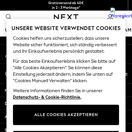
Gratisversand ab 40€
An error occurred on client
in 2 - 3 Werktage*
Kostenlose & einfache Rückgaben*
0
Unsere sozialen Netzwerke
UNSERE WEBSITE VERWENDET COOKIES
URLAUBS-SHOP
MÄDCHEN
JUNGEN
BABY
DAM
Cookies helfen uns sicherzustellen, dass unsere
HOLIDAY SHOP
Website sicher funktioniert, sich ständig verbessert
Mein Konto
und Ihr Einkaufserlebnis persönlich gestaltet.
Women's Holiday Shop
Melden Sie sich bei Ihrem Konto an
All Swimwear
Für das beste Einkaufserlebnis klicken Sie bitte auf
All Beachwear
"Alle Cookies Akzeptieren“. Sie können diese
Sprache Auswählen
Bags & Accessories
De
En
Einstellung jederzeit ändern, indem Sie unten auf
Deutsch
Beach Dresses & Kaftans
"Cookies Manuell Verwalten" klicken.
Dresses
Hilfe
Weitere Informationen finden Sie in unserer
Flip Flops
Datenschutz- & Cookie-Richtlinie.
.
Sliders
Datenschutz und Rechtliches
Jumpsuits & Playsuits
ALLE COOKIES AKZEPTIEREN
Linen Collection
Abteilungen
Sandals
Shorts
Sonstige Dienstleistungen