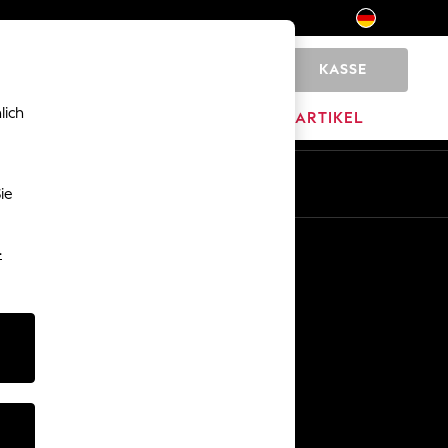
KASSE
0
lich
MARKEN
AUSVERKAUFSARTIKEL
De
En
ie
Sonstige Dienstleistungen
-
Medien & Presse
Das Unternehmen
Karriere bei NEXT
Unser Partnerprogramm