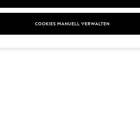
ür Kundenrezensionen und
Marken
en
E-Gutscheine
COOKIES MANUELL VERWALTEN
© 2026 Next Germany GmbH. Alle Rechte vorbehalten.