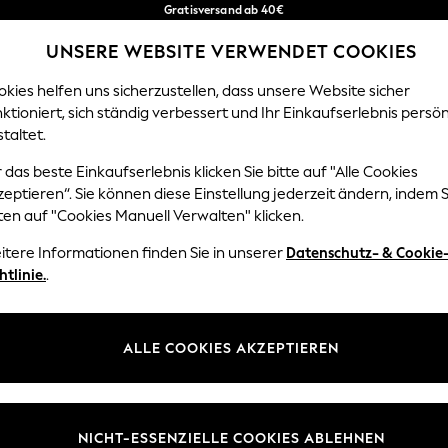
Gratisversand ab 40€
in 2 - 3 Werktage*
UNSERE WEBSITE VERWENDET COOKIES
Kostenlose & einfache Rückgaben*
Unsere sozialen Netzwerke
kies helfen uns sicherzustellen, dass unsere Website sicher
ktioniert, sich ständig verbessert und Ihr Einkaufserlebnis persön
EN
BABY
DAMEN
HERREN
HOME
taltet.
 das beste Einkaufserlebnis klicken Sie bitte auf "Alle Cookies
Sprache Auswählen
eptieren“. Sie können diese Einstellung jederzeit ändern, indem S
Deutsch
ten auf "Cookies Manuell Verwalten" klicken.
z und Rechtliches
Abteilungen
itere Informationen finden Sie in unserer
Datenschutz- & Cookie
htlinie.
.
 und Cookie-Richtlinie
Damen
 Geschäftsbedingungen
Herren
uell verwalten
Jungen
ALLE COOKIES AKZEPTIEREN
Mädchen
lehrung
Home
NICHT-ESSENZIELLE COOKIES ABLEHNEN
informationen
Baby