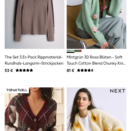
Fleeces
Teddy Borg
Puffers
Snowsuits
Shop all
Shop All
Disney
Marvel
Paw Patrol
Peppa Pig
The Set 3 Er-Pack Rippmaterial-
Mintgrün 3D Rosa Blüten - Soft
Gaming
Harry Potter
Rundhals-Langarm-Strickjacken
Touch Cotton Blend Chunky Knit
Spider man
Cardigan
53 €
81 €
New In
Trainers
T-Shirts & Vests
TOPAKTUELL
Leggings
Swim
Gifts for Children
eVouchers
All Girls Brands
Lipsy Girl
Boden
Joules