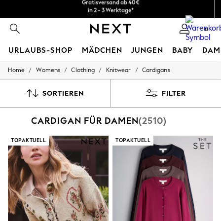
Kostenlose & einfache Rückgaben*
Wir akzeptieren.
0
URLAUBS-SHOP
MÄDCHEN
JUNGEN
BABY
DAM
/
/
/
/
Home
Womens
Clothing
Knitwear
Cardigans
HOLIDAY SHOP
Women's Holiday Shop
All Swimwear
SORTIEREN
FILTER
All Beachwear
Bags & Accessories
CARDIGAN FÜR DAMEN
(2510)
Beach Dresses & Kaftans
Dresses
Flip Flops
TOPAKTUELL
TOPAKTUELL
Sliders
Jumpsuits & Playsuits
Linen Collection
Sandals
Shorts
Trousers
Sun Hats & Caps
T-Shirts & Vests