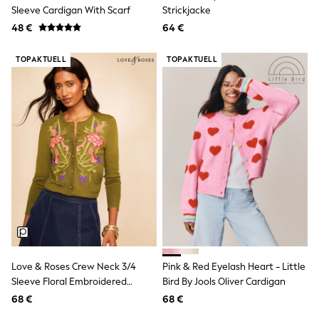
Rayban
Sleeve Cardigan With Scarf
Strickjacke
Skechers
48 €
Sunglasses
64 €
GIRLS
New In
TOPAKTUELL
TOPAKTUELL
New in from Next
New In
Trending: Top & Short Sets
Trending: Clogs
Toy Story
THE SET
50 - 92cm
98 - 110cm
116 - 134cm
140 - 174cm
All Clothing
T-Shirts
Dresses
Shorts & Skirts
Coats & Jackets
Love & Roses Crew Neck 3/4
Pink & Red Eyelash Heart - Little
Sweatshirts & Hoodies
Sleeve Floral Embroidered
Bird By Jools Oliver Cardigan
Knitwear
Knitted Cardigan
Trousers & Leggings
68 €
68 €
Sets & Outfits