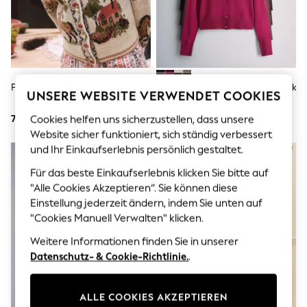
Men's Holiday Shop
All Swimwear
Accessories
Bags & Luggage
Footwear
Hats
Linen Collection
Pink/Creme/Pferd - Strickjacke
Marineblau/Hellbraun/Plum/Pink
Loafers
UNSERE WEBSITE VERWENDET COOKIES
- The Set 4er-Pack Feinstrick-
Polo Shirts
Cardigans Mit Knopfleiste
78 €
64 €
Cookies helfen uns sicherzustellen, dass unsere
Sandals & Flipflops
Shirts
Website sicher funktioniert, sich ständig verbessert
Shorts
und Ihr Einkaufserlebnis persönlich gestaltet.
TOPAKTUELL
T-Shirts
Vests
Für das beste Einkaufserlebnis klicken Sie bitte auf
Boys Holiday Shop
"Alle Cookies Akzeptieren“. Sie können diese
All Swimwear
Einstellung jederzeit ändern, indem Sie unten auf
Ponchos & Toweling sets
"Cookies Manuell Verwalten" klicken.
Sun Hats & Caps
Polo Shirts
Weitere Informationen finden Sie in unserer
Rash Vests
Datenschutz- & Cookie-Richtlinie.
.
Sandals & Sliders
Shirts
Shorts
ALLE COOKIES AKZEPTIEREN
Sunsafe Swimwear