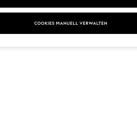
ür Kundenrezensionen und
Marken
en
E-Gutscheine
COOKIES MANUELL VERWALTEN
© 2026 Next Germany GmbH. Alle Rechte vorbehalten.