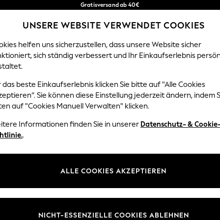
Gratisversand ab 40€
in 2 - 3 Werktage*
UNSERE WEBSITE VERWENDET COOKIES
Kostenlose & einfache Rückgaben*
Unsere sozialen Netzwerke
kies helfen uns sicherzustellen, dass unsere Website sicher
ktioniert, sich ständig verbessert und Ihr Einkaufserlebnis persön
EN
BABY
DAMEN
HERREN
HOME
taltet.
 das beste Einkaufserlebnis klicken Sie bitte auf "Alle Cookies
Sprache Auswählen
eptieren“. Sie können diese Einstellung jederzeit ändern, indem S
Deutsch
ten auf "Cookies Manuell Verwalten" klicken.
z und Rechtliches
Abteilungen
itere Informationen finden Sie in unserer
Datenschutz- & Cookie
htlinie.
.
 und Cookie-Richtlinie
Damen
 Geschäftsbedingungen
Herren
uell verwalten
Jungen
ALLE COOKIES AKZEPTIEREN
Mädchen
lehrung
Home
NICHT-ESSENZIELLE COOKIES ABLEHNEN
informationen
Baby