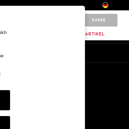
KASSE
0
lich
MARKEN
AUSVERKAUFSARTIKEL
De
En
ie
Sonstige Dienstleistungen
-
Medien & Presse
Das Unternehmen
Karriere bei NEXT
Unser Partnerprogramm