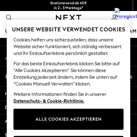
Gratisversand ab 40€
An error occurred on client
in 2 - 3 Werktage*
Kostenlose & einfache Rückgaben*
0
Unsere sozialen Netzwerke
UNSERE WEBSITE VERWENDET COOKIES
URLAUBS-SHOP
MÄDCHEN
JUNGEN
BABY
DAM
Cookies helfen uns sicherzustellen, dass unsere
HOLIDAY SHOP
Website sicher funktioniert, sich ständig verbessert
Mein Konto
und Ihr Einkaufserlebnis persönlich gestaltet.
Women's Holiday Shop
Melden Sie sich bei Ihrem Konto an
All Swimwear
Für das beste Einkaufserlebnis klicken Sie bitte auf
All Beachwear
"Alle Cookies Akzeptieren“. Sie können diese
Sprache Auswählen
Bags & Accessories
De
En
Einstellung jederzeit ändern, indem Sie unten auf
Deutsch
Beach Dresses & Kaftans
"Cookies Manuell Verwalten" klicken.
Dresses
Hilfe
Weitere Informationen finden Sie in unserer
Flip Flops
Datenschutz- & Cookie-Richtlinie.
.
Sliders
Datenschutz und Rechtliches
Jumpsuits & Playsuits
ALLE COOKIES AKZEPTIEREN
Linen Collection
Abteilungen
Sandals
Shorts
Sonstige Dienstleistungen