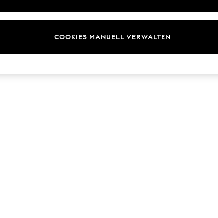
ür Kundenrezensionen und
Marken
en
E-Gutscheine
COOKIES MANUELL VERWALTEN
© 2026 Next Germany GmbH. Alle Rechte vorbehalten.