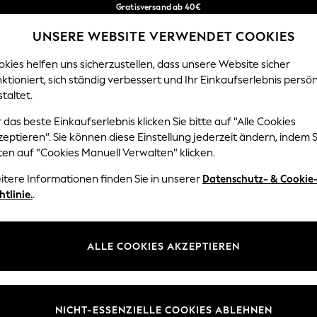
Gratisversand ab 40€
in 2 - 3 Werktage*
UNSERE WEBSITE VERWENDET COOKIES
Kostenlose & einfache Rückgaben*
Unsere sozialen Netzwerke
kies helfen uns sicherzustellen, dass unsere Website sicher
ktioniert, sich ständig verbessert und Ihr Einkaufserlebnis persön
EN
BABY
DAMEN
HERREN
HOME
taltet.
 das beste Einkaufserlebnis klicken Sie bitte auf "Alle Cookies
Sprache Auswählen
eptieren“. Sie können diese Einstellung jederzeit ändern, indem S
Deutsch
ten auf "Cookies Manuell Verwalten" klicken.
z und Rechtliches
Abteilungen
itere Informationen finden Sie in unserer
Datenschutz- & Cookie
htlinie.
.
 und Cookie-Richtlinie
Damen
 Geschäftsbedingungen
Herren
uell verwalten
Jungen
ALLE COOKIES AKZEPTIEREN
Mädchen
lehrung
Home
NICHT-ESSENZIELLE COOKIES ABLEHNEN
informationen
Baby