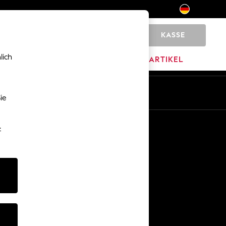
KASSE
0
lich
MARKEN
AUSVERKAUFSARTIKEL
De
En
ie
Sonstige Dienstleistungen
-
Medien & Presse
Das Unternehmen
Karriere bei NEXT
Unser Partnerprogramm