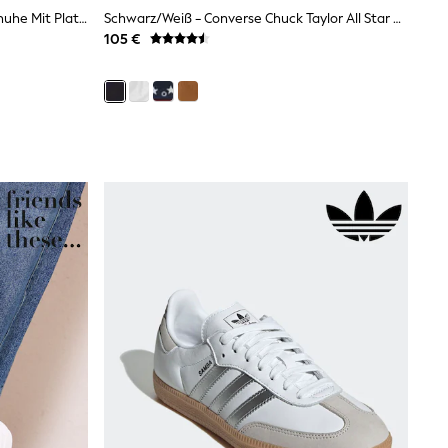
Weiß - Lipsy Flache, Klobige Turnschuhe Mit Plateausohle Und Streifenmuster Zum Schnüren
Schwarz/Weiß - Converse Chuck Taylor All Star Knöchelturnschuhe
105 €