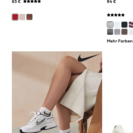
Gilets
63 €
94 €
Fleeces
Teddy Borg
Puffers
Snowsuits
Shop all
Shop All
Disney
Mehr Farben
Marvel
Paw Patrol
Peppa Pig
Gaming
Harry Potter
Spider man
New In
Trainers
T-Shirts & Vests
Leggings
Swim
Gifts for Children
eVouchers
All Girls Brands
Lipsy Girl
Boden