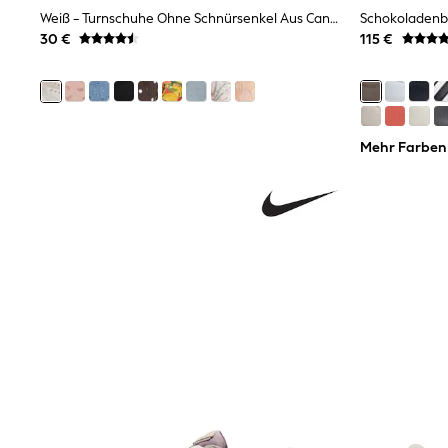
Sunsafe Swimwear
Weiß - Turnschuhe Ohne Schnürsenkel Aus Canvas
Swimshorts
30 €
115 €
Tops & T-Shirts
Girls Holiday Shop
All Swimwear
Beach Dresses & Kaftans
Dresses
Sun Hats & Caps
Mehr Farben
Jumpsuits & Playsuits
Rash Vests
Sandals & Sliders
Shorts
Skirts
Sunsafe Swimwear
Tops & T-Shirts
Baby Holiday Shop
Baby Travel Accessories
All Accessories
Beach Bags
Beach Towels
Birkenstock
Crocs
Havaianas
Pour Moi