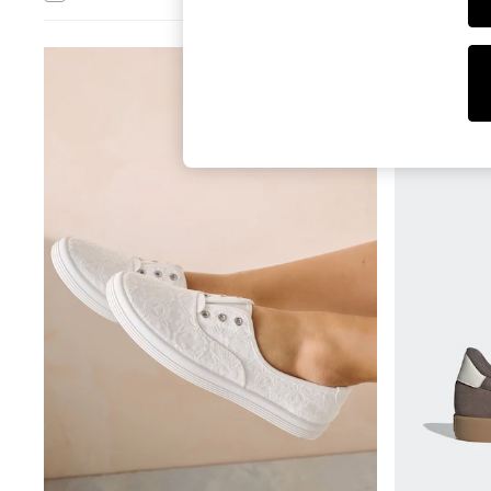
T-Shirts & Vests
Men's Holiday Shop
All Swimwear
Accessories
Bags & Luggage
Footwear
Hats
Linen Collection
Loafers
Polo Shirts
Sandals & Flipflops
Shirts
Shorts
T-Shirts
Vests
Boys Holiday Shop
All Swimwear
Ponchos & Toweling sets
Sun Hats & Caps
Polo Shirts
Rash Vests
Sandals & Sliders
Shirts
Shorts