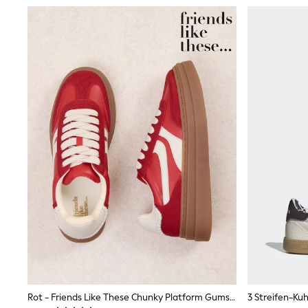
Trainers
Wellies
Wide Fit
Shoes
All Underwear
Nighties
Pyjamas
Robes
Socks & Tights
All Bags & Accessories
Bags
All Occasionwear
All Partywear
Wedding
Dresses
Shoes
Cardigans
Skirts
Denim Jackets
Raincoats
Waterproof
Shackets
Rot - Friends Like These Chunky Platform Gumsole Sneaker Mit Schnürung Im Lässigen Look
Puddlesuits