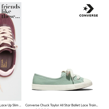
Burgunderrot - Friends Like These Lace Up Slim Gum Sporty Trainers
Converse Chuck Taylor All Star Ballet Lace Trainers