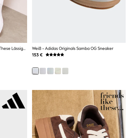
Weißes Lederimitat. - Friends Like These Lässige Low-Top-Sneaker Mit Flatform Und Schnürung
Weiß - Adidas Originals Samba OG Sneaker
153 €