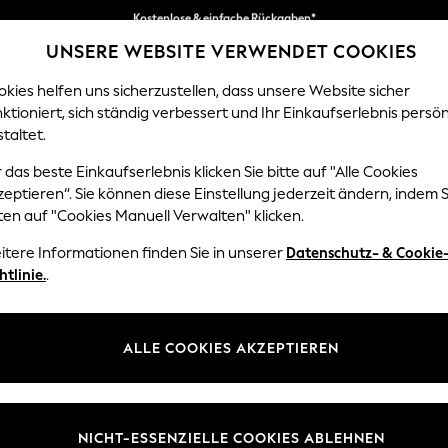
Kostenlose & einfache Rückgaben*
UNSERE WEBSITE VERWENDET COOKIES
Wir akzeptieren.
kies helfen uns sicherzustellen, dass unsere Website sicher
ktioniert, sich ständig verbessert und Ihr Einkaufserlebnis persön
EN
BABY
DAMEN
HERREN
HOME
taltet.
 das beste Einkaufserlebnis klicken Sie bitte auf "Alle Cookies
eptieren“. Sie können diese Einstellung jederzeit ändern, indem S
DAMEN TURNSCHUHE
(2490)
ten auf "Cookies Manuell Verwalten" klicken.
itere Informationen finden Sie in unserer
Datenschutz- & Cookie
re hochwertige Kollektion von Running- und Lifestyle-Schuhen ist perfe
htlinie.
.
kreieren Sie einen schicken urbanen Look. Oder entscheiden Sie sich 
digen Modellen. Was auch immer Sie wählen, wir bieten zahlreiche Op
n adidas Originals bis hin zu Nike, um Ihre Sammlung zu ergänzen.
ALLE COOKIES AKZEPTIEREN
ort
Mode
Weiß
Schwarz
Next
Ma
NICHT-ESSENZIELLE COOKIES ABLEHNEN
Größe
Marke
Farbe