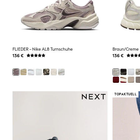
Rayban
Skechers
Sunglasses
GIRLS
New In
New in from Next
New In
Trending: Top & Short Sets
FLIEDER - Nike AL8 Turnschuhe
Braun/Creme 
Trending: Clogs
136 €
136 €
Toy Story
THE SET
50 - 92cm
98 - 110cm
116 - 134cm
140 - 174cm
All Clothing
TOPAKTUELL
T-Shirts
Dresses
Shorts & Skirts
Coats & Jackets
Sweatshirts & Hoodies
Knitwear
Trousers & Leggings