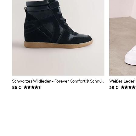
Sets & Outfits
Tops
Nightwear & Pyjamas
Jumpsuits & Playsuits
Jeans
Shirts & Blouses
Swimwear
Sportswear
Dungarees
Multipacks
All Holiday Shop
Tops
Dresses
Shorts
Schwarzes Wildleder - Forever Comfort® Schnürung Sneaker Mit Keilabsatzschuhen
Skirts
86 €
39 €
Sandals & Sliders
Rash Vests
Sun Safe Swimwear
Sun Hats & Caps
All Footwear
New In
Boots
Half Sizes
Slippers