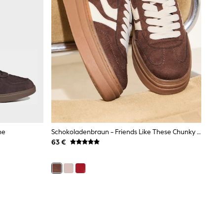
he
Schokoladenbraun - Friends Like These Chunky Platform Gumsole Sneaker Mit Schnürung Im Lässigen Look
63 €