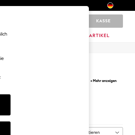
KASSE
0
lich
MARKEN
AUSVERKAUFSARTIKEL
ie
-
kt für Ihre Schuhkollektion. Kombinieren Sie
+ Mehr anzeigen
für einen frischen Look mit unseren grünen
tionen. Entdecken Sie Sportschuhe in Premium-
rken
Sortieren
MEHR