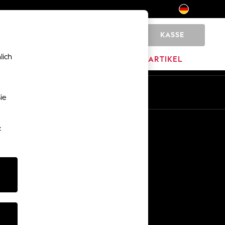
KASSE
0
lich
MARKEN
AUSVERKAUFSARTIKEL
De
En
ie
Sonstige Dienstleistungen
-
Medien & Presse
Das Unternehmen
Karriere bei NEXT
Unser Partnerprogramm