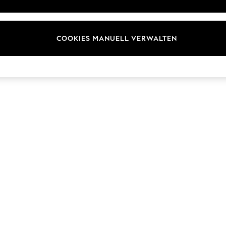
ür Kundenrezensionen und
Marken
en
E-Gutscheine
COOKIES MANUELL VERWALTEN
© 2026 Next Germany GmbH. Alle Rechte vorbehalten.