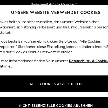
Kostenlose & einfache Rückgaben*
UNSERE WEBSITE VERWENDET COOKIES
Wir akzeptieren.
Unsere sozialen Netzwerke
kies helfen uns sicherzustellen, dass unsere Website sicher
ktioniert, sich ständig verbessert und Ihr Einkaufserlebnis persön
EN
BABY
DAMEN
HERREN
HOME
taltet.
 das beste Einkaufserlebnis klicken Sie bitte auf "Alle Cookies
Sprache Auswählen
eptieren“. Sie können diese Einstellung jederzeit ändern, indem S
Deutsch
ten auf "Cookies Manuell Verwalten" klicken.
z und Rechtliches
Abteilungen
itere Informationen finden Sie in unserer
Datenschutz- & Cookie
htlinie.
.
 und Cookie-Richtlinie
Damen
 Geschäftsbedingungen
Herren
uell verwalten
Jungen
ALLE COOKIES AKZEPTIEREN
Mädchen
lehrung
Home
NICHT-ESSENZIELLE COOKIES ABLEHNEN
informationen
Baby