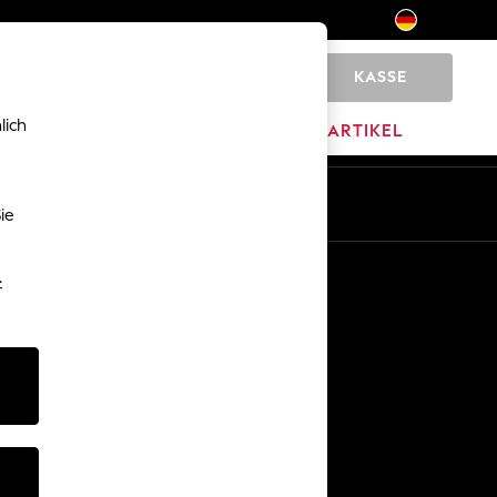
KASSE
0
lich
MARKEN
AUSVERKAUFSARTIKEL
De
En
ie
Sonstige Dienstleistungen
-
Medien & Presse
Das Unternehmen
Karriere bei NEXT
Unser Partnerprogramm