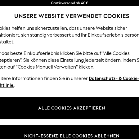
Gratisversand ab 40€
in 2 - 3 Werktage*
UNSERE WEBSITE VERWENDET COOKIES
Kostenlose & einfache Rückgaben*
Unsere sozialen Netzwerke
kies helfen uns sicherzustellen, dass unsere Website sicher
ktioniert, sich ständig verbessert und Ihr Einkaufserlebnis persön
EN
BABY
DAMEN
HERREN
HOME
taltet.
 das beste Einkaufserlebnis klicken Sie bitte auf "Alle Cookies
Sprache Auswählen
eptieren“. Sie können diese Einstellung jederzeit ändern, indem S
Deutsch
ten auf "Cookies Manuell Verwalten" klicken.
z und Rechtliches
Abteilungen
itere Informationen finden Sie in unserer
Datenschutz- & Cookie
htlinie.
.
 und Cookie-Richtlinie
Damen
 Geschäftsbedingungen
Herren
uell verwalten
Jungen
ALLE COOKIES AKZEPTIEREN
Mädchen
lehrung
Home
NICHT-ESSENZIELLE COOKIES ABLEHNEN
informationen
Baby