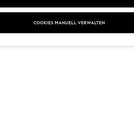
ür Kundenrezensionen und
Marken
en
E-Gutscheine
COOKIES MANUELL VERWALTEN
© 2026 Next Germany GmbH. Alle Rechte vorbehalten.