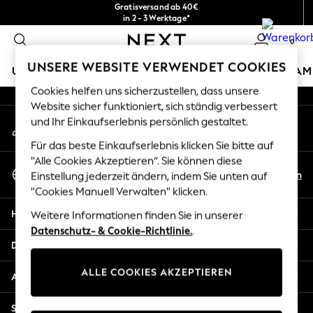
Gratisversand ab 40€
An error occurred on client
in 2 - 3 Werktage*
Kostenlose & einfache Rückgaben*
0
Unsere sozialen Netzwerke
UNSERE WEBSITE VERWENDET COOKIES
URLAUBS-SHOP
MÄDCHEN
JUNGEN
BABY
DAM
Cookies helfen uns sicherzustellen, dass unsere
HOLIDAY SHOP
Website sicher funktioniert, sich ständig verbessert
Mein Konto
und Ihr Einkaufserlebnis persönlich gestaltet.
Women's Holiday Shop
Melden Sie sich bei Ihrem Konto an
All Swimwear
Für das beste Einkaufserlebnis klicken Sie bitte auf
All Beachwear
"Alle Cookies Akzeptieren“. Sie können diese
Sprache Auswählen
Bags & Accessories
De
En
Einstellung jederzeit ändern, indem Sie unten auf
Deutsch
Beach Dresses & Kaftans
"Cookies Manuell Verwalten" klicken.
Dresses
Hilfe
Weitere Informationen finden Sie in unserer
Flip Flops
Datenschutz- & Cookie-Richtlinie.
.
Sliders
Datenschutz und Rechtliches
Jumpsuits & Playsuits
ALLE COOKIES AKZEPTIEREN
Linen Collection
Abteilungen
Sandals
Shorts
Sonstige Dienstleistungen