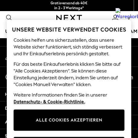
Gratisversand ab 40€
An error occurred on client
in 2 - 3 Werktage*
Kostenlose & einfache Rückgaben*
0
Unsere sozialen Netzwerke
UNSERE WEBSITE VERWENDET COOKIES
URLAUBS-SHOP
MÄDCHEN
JUNGEN
BABY
DAM
Cookies helfen uns sicherzustellen, dass unsere
HOLIDAY SHOP
Website sicher funktioniert, sich ständig verbessert
Mein Konto
und Ihr Einkaufserlebnis persönlich gestaltet.
Women's Holiday Shop
Melden Sie sich bei Ihrem Konto an
All Swimwear
Für das beste Einkaufserlebnis klicken Sie bitte auf
All Beachwear
"Alle Cookies Akzeptieren“. Sie können diese
Sprache Auswählen
Bags & Accessories
De
En
Einstellung jederzeit ändern, indem Sie unten auf
Deutsch
Beach Dresses & Kaftans
"Cookies Manuell Verwalten" klicken.
Dresses
Hilfe
Weitere Informationen finden Sie in unserer
Flip Flops
Datenschutz- & Cookie-Richtlinie.
.
Sliders
Datenschutz und Rechtliches
Jumpsuits & Playsuits
ALLE COOKIES AKZEPTIEREN
Linen Collection
Abteilungen
Sandals
Shorts
Sonstige Dienstleistungen