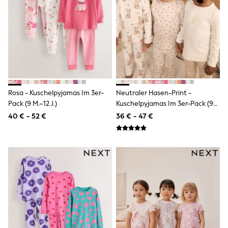
Wellies
Wide Fit
Shoes
All Underwear
Nighties
Pyjamas
Robes
Socks & Tights
All Bags & Accessories
Rosa - Kuschelpyjamas Im 3er-
Neutraler Hasen-Print -
Bags
Pack (9 M.–12 J.)
Kuschelpyjamas Im 3er-Pack (9
All Occasionwear
M.–12 J.)
All Partywear
40 € - 52 €
36 € - 47 €
Wedding
Dresses
Shoes
Cardigans
Skirts
Denim Jackets
Raincoats
Waterproof
Shackets
Puddlesuits
Gilets