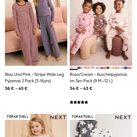
Rayban
Skechers
Sunglasses
GIRLS
New In
New in from Next
New In
Trending: Top & Short Sets
Trending: Clogs
Toy Story
THE SET
50 - 92cm
98 - 110cm
Blau Und Pink - Stripe Wide Leg
Rosa/Cream - Kuschelpyjamas
116 - 134cm
Pyjamas 2 Pack (3-16yrs)
Im 3er-Pack (9 M.–12 J.)
140 - 174cm
All Clothing
36 € - 45 €
34 € - 43 €
T-Shirts
Dresses
Shorts & Skirts
Coats & Jackets
Sweatshirts & Hoodies
TOPAKTUELL
TOPAKTUELL
Knitwear
Trousers & Leggings
Sets & Outfits