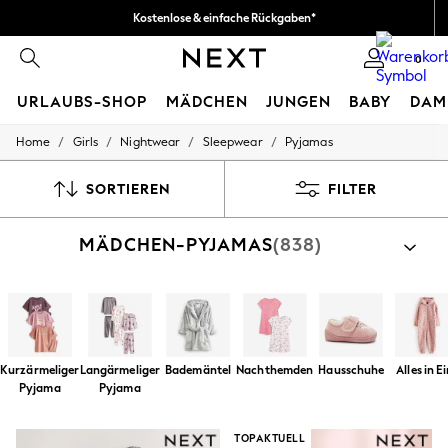
Kostenlose & einfache Rückgaben*
Wir akzeptieren.
0
URLAUBS-SHOP
MÄDCHEN
JUNGEN
BABY
DAM
/
/
/
/
Home
Girls
Nightwear
Sleepwear
Pyjamas
HOLIDAY SHOP
Women's Holiday Shop
All Swimwear
SORTIEREN
FILTER
All Beachwear
Bags & Accessories
MÄDCHEN-PYJAMAS
(838)
Beach Dresses & Kaftans
Dresses
Flip Flops
Sliders
Jumpsuits & Playsuits
Linen Collection
Sandals
Kurzärmeliger
Langärmeliger
Bademäntel
Nachthemden
Hausschuhe
Alles in E
Shorts
Pyjama
Pyjama
Trousers
Sun Hats & Caps
T-Shirts & Vests
TOPAKTUELL