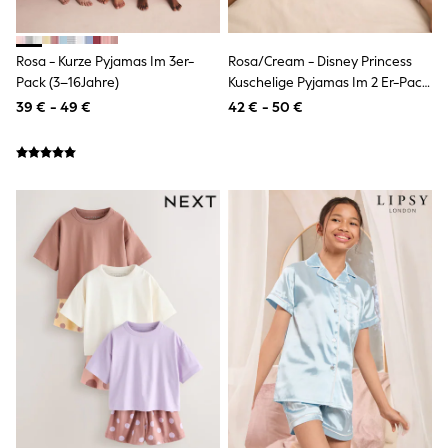
Sun Safe Swimwear
Sun Hats & Caps
All Footwear
Rosa - Kurze Pyjamas Im 3er-
Rosa/Cream - Disney Princess
New In
Pack (3–16Jahre)
Kuschelige Pyjamas Im 2 Er-Pack
Boots
(9M.–12J.)
Half Sizes
39 € - 49 €
42 € - 50 €
Slippers
Trainers
Wellies
Wide Fit
Shoes
Underwear
Pyjamas
Robes
Socks
All Accessories
Bags
All Occasionwear
All Partywear
Wedding
Shirts
Trousers
Shoes