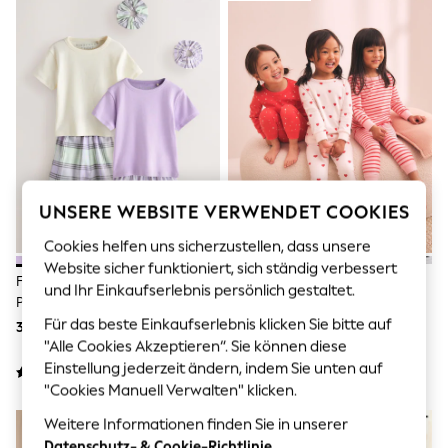
Men's Holiday Shop
All Swimwear
Accessories
Bags & Luggage
Footwear
Hats
Linen Collection
Loafers
Polo Shirts
Sandals & Flipflops
Shirts
UNSERE WEBSITE VERWENDET COOKIES
Shorts
T-Shirts
Cookies helfen uns sicherzustellen, dass unsere
Vests
Website sicher funktioniert, sich ständig verbessert
Boys Holiday Shop
Flieder-Violett - Gewebte
Rot/Ecru - Kuschelpyjamas Im
All Swimwear
und Ihr Einkaufserlebnis persönlich gestaltet.
Pyjama-Hose Im 2er-Pack (3-
3er-Pack (9 M.–12 J.)
Ponchos & Toweling sets
16J.)
Für das beste Einkaufserlebnis klicken Sie bitte auf
33 € - 43 €
36 € - 47 €
Sun Hats & Caps
"Alle Cookies Akzeptieren“. Sie können diese
Polo Shirts
Rash Vests
Einstellung jederzeit ändern, indem Sie unten auf
Sandals & Sliders
"Cookies Manuell Verwalten" klicken.
Shirts
TOPAKTUELL
Shorts
Weitere Informationen finden Sie in unserer
Sunsafe Swimwear
Datenschutz- & Cookie-Richtlinie.
.