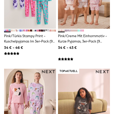
Fleeces
Teddy Borg
Puffers
Snowsuits
Shop all
Shop All
Disney
Marvel
Pink/Türkis Stampy Print -
Pink/Creme Mit Einhornmotiv -
Paw Patrol
Kuschelpyjamas Im 3er-Pack (9
Kurze Pyjamas, 3er-Pack (9
Peppa Pig
M.–12 J.)
Monate–10 Jahre)
34 € - 46 €
34 € - 43 €
Gaming
Harry Potter
Spider man
New In
Trainers
TOPAKTUELL
T-Shirts & Vests
Leggings
Swim
Gifts for Children
eVouchers
All Girls Brands
Lipsy Girl
Boden
Joules