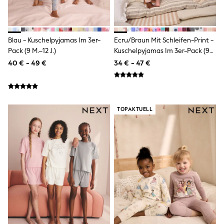
Spiderman
THE SET
All Clothing
T-Shirts
Shorts
Blau - Kuschelpyjamas Im 3er-
Ecru/Braun Mit Schleifen-Print -
Shirts
Pack (9 M.–12 J.)
Kuschelpyjamas Im 3er-Pack (9
Kurtas
M.–12 J.)
40 € - 49 €
34 € - 47 €
Sets & Outfits
Trousers & Chinos
Sweatshirts & Hoodies
Knitwear & Sweaters
Tops
TOPAKTUELL
Coats & Jackets
Jeans
Joggers
Nightwear & Pyjamas
Swimwear
Suits & Waistcoats
Dungarees
Multipacks
All Holiday Shop
Tops & T-Shirts
Sandals & Sliders
Rash Vests