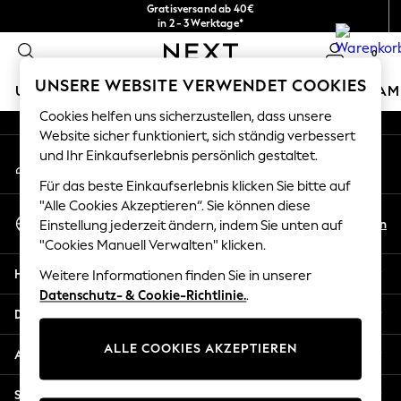
Gratisversand ab 40€
An error occurred on client
in 2 - 3 Werktage*
Kostenlose & einfache Rückgaben*
0
Unsere sozialen Netzwerke
UNSERE WEBSITE VERWENDET COOKIES
URLAUBS-SHOP
MÄDCHEN
JUNGEN
BABY
DAM
Cookies helfen uns sicherzustellen, dass unsere
HOLIDAY SHOP
Website sicher funktioniert, sich ständig verbessert
Mein Konto
und Ihr Einkaufserlebnis persönlich gestaltet.
Women's Holiday Shop
Melden Sie sich bei Ihrem Konto an
All Swimwear
Für das beste Einkaufserlebnis klicken Sie bitte auf
All Beachwear
"Alle Cookies Akzeptieren“. Sie können diese
Sprache Auswählen
Bags & Accessories
De
En
Einstellung jederzeit ändern, indem Sie unten auf
Deutsch
Beach Dresses & Kaftans
"Cookies Manuell Verwalten" klicken.
Dresses
Hilfe
Weitere Informationen finden Sie in unserer
Flip Flops
Datenschutz- & Cookie-Richtlinie.
.
Sliders
Datenschutz und Rechtliches
Jumpsuits & Playsuits
ALLE COOKIES AKZEPTIEREN
Linen Collection
Abteilungen
Sandals
Shorts
Sonstige Dienstleistungen