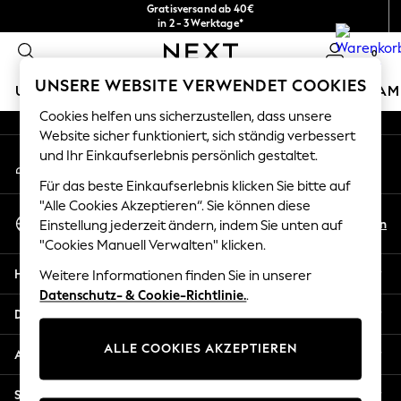
Gratisversand ab 40€
An error occurred on client
in 2 - 3 Werktage*
Kostenlose & einfache Rückgaben*
0
Unsere sozialen Netzwerke
UNSERE WEBSITE VERWENDET COOKIES
URLAUBS-SHOP
MÄDCHEN
JUNGEN
BABY
DAM
Cookies helfen uns sicherzustellen, dass unsere
HOLIDAY SHOP
Website sicher funktioniert, sich ständig verbessert
Mein Konto
und Ihr Einkaufserlebnis persönlich gestaltet.
Women's Holiday Shop
Melden Sie sich bei Ihrem Konto an
All Swimwear
Für das beste Einkaufserlebnis klicken Sie bitte auf
All Beachwear
"Alle Cookies Akzeptieren“. Sie können diese
Sprache Auswählen
Bags & Accessories
De
En
Einstellung jederzeit ändern, indem Sie unten auf
Deutsch
Beach Dresses & Kaftans
"Cookies Manuell Verwalten" klicken.
Dresses
Hilfe
Weitere Informationen finden Sie in unserer
Flip Flops
Datenschutz- & Cookie-Richtlinie.
.
Sliders
Datenschutz und Rechtliches
Jumpsuits & Playsuits
ALLE COOKIES AKZEPTIEREN
Linen Collection
Abteilungen
Sandals
Shorts
Sonstige Dienstleistungen