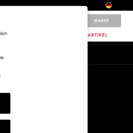
KASSE
0
lich
MARKEN
AUSVERKAUFSARTIKEL
De
En
ie
Sonstige Dienstleistungen
-
Medien & Presse
Das Unternehmen
Karriere bei NEXT
Unser Partnerprogramm