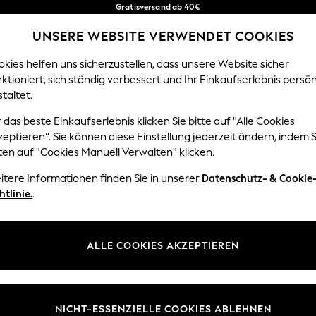
Gratisversand ab 40€
in 2 - 3 Werktage*
UNSERE WEBSITE VERWENDET COOKIES
Kostenlose & einfache Rückgaben*
Unsere sozialen Netzwerke
kies helfen uns sicherzustellen, dass unsere Website sicher
ktioniert, sich ständig verbessert und Ihr Einkaufserlebnis persön
EN
BABY
DAMEN
HERREN
HOME
taltet.
 das beste Einkaufserlebnis klicken Sie bitte auf "Alle Cookies
Sprache Auswählen
eptieren“. Sie können diese Einstellung jederzeit ändern, indem S
Deutsch
ten auf "Cookies Manuell Verwalten" klicken.
z und Rechtliches
Abteilungen
itere Informationen finden Sie in unserer
Datenschutz- & Cookie
htlinie.
.
 und Cookie-Richtlinie
Damen
 Geschäftsbedingungen
Herren
uell verwalten
Jungen
ALLE COOKIES AKZEPTIEREN
Mädchen
lehrung
Home
NICHT-ESSENZIELLE COOKIES ABLEHNEN
informationen
Baby