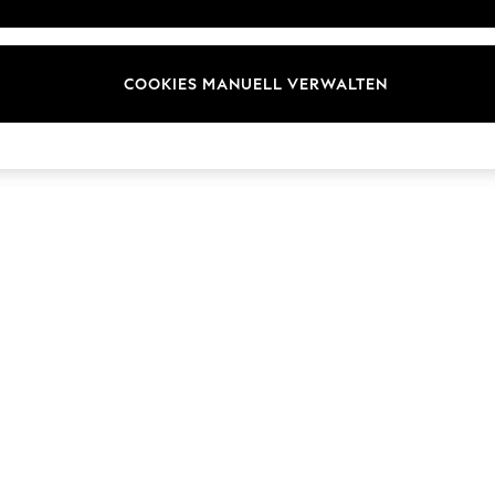
ür Kundenrezensionen und
Marken
en
E-Gutscheine
COOKIES MANUELL VERWALTEN
© 2026 Next Germany GmbH. Alle Rechte vorbehalten.