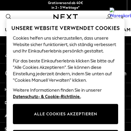
Gratisversand ab 40€
An error occurred on client
in 2 - 3 Werktage*
Kostenlose & einfache Rückgaben*
0
Unsere sozialen Netzwerke
UNSERE WEBSITE VERWENDET COOKIES
URLAUBS-SHOP
MÄDCHEN
JUNGEN
BABY
DAM
Cookies helfen uns sicherzustellen, dass unsere
HOLIDAY SHOP
Website sicher funktioniert, sich ständig verbessert
Mein Konto
und Ihr Einkaufserlebnis persönlich gestaltet.
Women's Holiday Shop
Melden Sie sich bei Ihrem Konto an
All Swimwear
Für das beste Einkaufserlebnis klicken Sie bitte auf
All Beachwear
"Alle Cookies Akzeptieren“. Sie können diese
Sprache Auswählen
Bags & Accessories
De
En
Einstellung jederzeit ändern, indem Sie unten auf
Deutsch
Beach Dresses & Kaftans
"Cookies Manuell Verwalten" klicken.
Dresses
Hilfe
Weitere Informationen finden Sie in unserer
Flip Flops
Datenschutz- & Cookie-Richtlinie.
.
Sliders
Datenschutz und Rechtliches
Jumpsuits & Playsuits
ALLE COOKIES AKZEPTIEREN
Linen Collection
Abteilungen
Sandals
Shorts
Sonstige Dienstleistungen