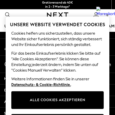
Gratisversand ab 40€
An error occurred on client
in 2 - 3 Werktage*
Kostenlose & einfache Rückgaben*
0
Unsere sozialen Netzwerke
UNSERE WEBSITE VERWENDET COOKIES
URLAUBS-SHOP
MÄDCHEN
JUNGEN
BABY
DAM
Cookies helfen uns sicherzustellen, dass unsere
HOLIDAY SHOP
Website sicher funktioniert, sich ständig verbessert
Mein Konto
und Ihr Einkaufserlebnis persönlich gestaltet.
Women's Holiday Shop
Melden Sie sich bei Ihrem Konto an
All Swimwear
Für das beste Einkaufserlebnis klicken Sie bitte auf
All Beachwear
"Alle Cookies Akzeptieren“. Sie können diese
Sprache Auswählen
Bags & Accessories
De
En
Einstellung jederzeit ändern, indem Sie unten auf
Deutsch
Beach Dresses & Kaftans
"Cookies Manuell Verwalten" klicken.
Dresses
Hilfe
Weitere Informationen finden Sie in unserer
Flip Flops
Datenschutz- & Cookie-Richtlinie.
.
Sliders
Datenschutz und Rechtliches
Jumpsuits & Playsuits
ALLE COOKIES AKZEPTIEREN
Linen Collection
Abteilungen
Sandals
Shorts
Sonstige Dienstleistungen