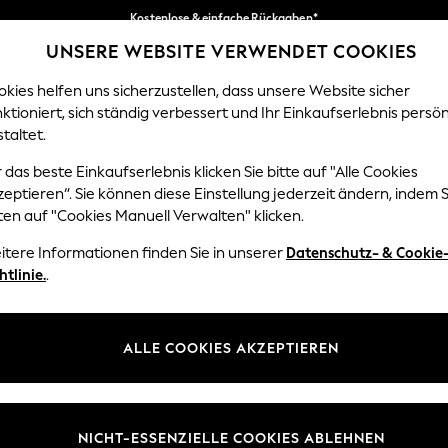
Kostenlose & einfache Rückgaben*
UNSERE WEBSITE VERWENDET COOKIES
Wir akzeptieren.
Unsere sozialen Netzwerke
kies helfen uns sicherzustellen, dass unsere Website sicher
ktioniert, sich ständig verbessert und Ihr Einkaufserlebnis persön
EN
BABY
DAMEN
HERREN
HOME
taltet.
 das beste Einkaufserlebnis klicken Sie bitte auf "Alle Cookies
Sprache Auswählen
eptieren“. Sie können diese Einstellung jederzeit ändern, indem S
Deutsch
ten auf "Cookies Manuell Verwalten" klicken.
z und Rechtliches
Abteilungen
itere Informationen finden Sie in unserer
Datenschutz- & Cookie
htlinie.
.
 und Cookie-Richtlinie
Damen
 Geschäftsbedingungen
Herren
uell verwalten
Jungen
ALLE COOKIES AKZEPTIEREN
Mädchen
lehrung
Home
NICHT-ESSENZIELLE COOKIES ABLEHNEN
informationen
Baby