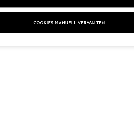
ür Kundenrezensionen und
Marken
en
E-Gutscheine
COOKIES MANUELL VERWALTEN
© 2026 Next Germany GmbH. Alle Rechte vorbehalten.