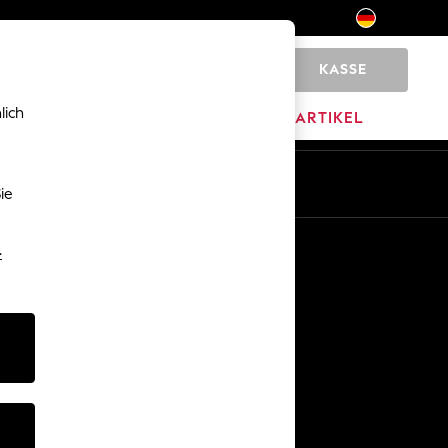
KASSE
0
lich
MARKEN
AUSVERKAUFSARTIKEL
De
En
ie
Sonstige Dienstleistungen
-
Medien & Presse
Das Unternehmen
Karriere bei NEXT
Unser Partnerprogramm