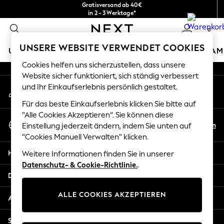
Gratisversand ab 40€
An error occurred on client
in 2 - 3 Werktage*
Kostenlose & einfache Rückgaben*
0
Unsere sozialen Netzwerke
UNSERE WEBSITE VERWENDET COOKIES
URLAUBS-SHOP
MÄDCHEN
JUNGEN
BABY
DAM
Cookies helfen uns sicherzustellen, dass unsere
HOLIDAY SHOP
Website sicher funktioniert, sich ständig verbessert
Mein Konto
und Ihr Einkaufserlebnis persönlich gestaltet.
Women's Holiday Shop
Melden Sie sich bei Ihrem Konto an
All Swimwear
Für das beste Einkaufserlebnis klicken Sie bitte auf
All Beachwear
"Alle Cookies Akzeptieren“. Sie können diese
Sprache Auswählen
Bags & Accessories
De
En
Einstellung jederzeit ändern, indem Sie unten auf
Deutsch
Beach Dresses & Kaftans
"Cookies Manuell Verwalten" klicken.
Dresses
Hilfe
Weitere Informationen finden Sie in unserer
Flip Flops
Datenschutz- & Cookie-Richtlinie.
.
Sliders
Datenschutz und Rechtliches
Jumpsuits & Playsuits
ALLE COOKIES AKZEPTIEREN
Linen Collection
Abteilungen
Sandals
Shorts
Sonstige Dienstleistungen