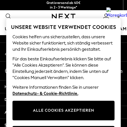
Gratisversand ab 40€
An error occurred on client
in 2 - 3 Werktage*
Kostenlose & einfache Rückgaben*
0
Unsere sozialen Netzwerke
UNSERE WEBSITE VERWENDET COOKIES
URLAUBS-SHOP
MÄDCHEN
JUNGEN
BABY
DAM
Cookies helfen uns sicherzustellen, dass unsere
HOLIDAY SHOP
Website sicher funktioniert, sich ständig verbessert
Mein Konto
und Ihr Einkaufserlebnis persönlich gestaltet.
Women's Holiday Shop
Melden Sie sich bei Ihrem Konto an
All Swimwear
Für das beste Einkaufserlebnis klicken Sie bitte auf
All Beachwear
"Alle Cookies Akzeptieren“. Sie können diese
Sprache Auswählen
Bags & Accessories
De
En
Einstellung jederzeit ändern, indem Sie unten auf
Deutsch
Beach Dresses & Kaftans
"Cookies Manuell Verwalten" klicken.
Dresses
Hilfe
Weitere Informationen finden Sie in unserer
Flip Flops
Datenschutz- & Cookie-Richtlinie.
.
Sliders
Datenschutz und Rechtliches
Jumpsuits & Playsuits
ALLE COOKIES AKZEPTIEREN
Linen Collection
Abteilungen
Sandals
Shorts
Sonstige Dienstleistungen