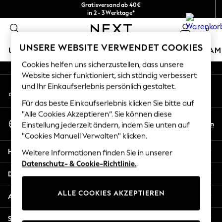
Gratisversand ab 40€
An error occurred on client
in 2 - 3 Werktage*
Kostenlose & einfache Rückgaben*
0
Unsere sozialen Netzwerke
UNSERE WEBSITE VERWENDET COOKIES
URLAUBS-SHOP
MÄDCHEN
JUNGEN
BABY
DAM
Cookies helfen uns sicherzustellen, dass unsere
HOLIDAY SHOP
Website sicher funktioniert, sich ständig verbessert
Mein Konto
und Ihr Einkaufserlebnis persönlich gestaltet.
Women's Holiday Shop
Melden Sie sich bei Ihrem Konto an
All Swimwear
Für das beste Einkaufserlebnis klicken Sie bitte auf
All Beachwear
"Alle Cookies Akzeptieren“. Sie können diese
Sprache Auswählen
Bags & Accessories
De
En
Einstellung jederzeit ändern, indem Sie unten auf
Deutsch
Beach Dresses & Kaftans
"Cookies Manuell Verwalten" klicken.
Dresses
Hilfe
Weitere Informationen finden Sie in unserer
Flip Flops
Datenschutz- & Cookie-Richtlinie.
.
Sliders
Datenschutz und Rechtliches
Jumpsuits & Playsuits
ALLE COOKIES AKZEPTIEREN
Linen Collection
Abteilungen
Sandals
Shorts
Sonstige Dienstleistungen