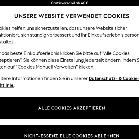
Gratisversand ab 40€
in 2 - 3 Werktage*
UNSERE WEBSITE VERWENDET COOKIES
Kostenlose & einfache Rückgaben*
Unsere sozialen Netzwerke
kies helfen uns sicherzustellen, dass unsere Website sicher
ktioniert, sich ständig verbessert und Ihr Einkaufserlebnis persön
EN
BABY
DAMEN
HERREN
HOME
taltet.
 das beste Einkaufserlebnis klicken Sie bitte auf "Alle Cookies
Sprache Auswählen
eptieren“. Sie können diese Einstellung jederzeit ändern, indem S
Deutsch
ten auf "Cookies Manuell Verwalten" klicken.
z und Rechtliches
Abteilungen
itere Informationen finden Sie in unserer
Datenschutz- & Cookie
htlinie.
.
 und Cookie-Richtlinie
Damen
 Geschäftsbedingungen
Herren
uell verwalten
Jungen
ALLE COOKIES AKZEPTIEREN
Mädchen
lehrung
Home
NICHT-ESSENZIELLE COOKIES ABLEHNEN
informationen
Baby