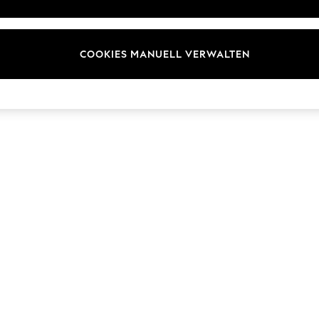
ür Kundenrezensionen und
Marken
en
E-Gutscheine
COOKIES MANUELL VERWALTEN
© 2026 Next Germany GmbH. Alle Rechte vorbehalten.