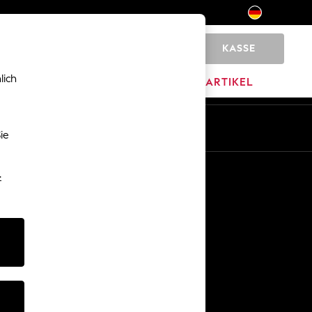
KASSE
0
lich
MARKEN
AUSVERKAUFSARTIKEL
De
En
ie
Sonstige Dienstleistungen
-
Medien & Presse
Das Unternehmen
Karriere bei NEXT
Unser Partnerprogramm