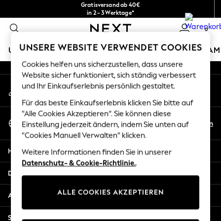
Gratisversand ab 40€
An error occurred on client
in 2 - 3 Werktage*
Kostenlose & einfache Rückgaben*
0
Unsere sozialen Netzwerke
UNSERE WEBSITE VERWENDET COOKIES
URLAUBS-SHOP
MÄDCHEN
JUNGEN
BABY
DAM
Cookies helfen uns sicherzustellen, dass unsere
HOLIDAY SHOP
Website sicher funktioniert, sich ständig verbessert
Mein Konto
und Ihr Einkaufserlebnis persönlich gestaltet.
Women's Holiday Shop
Melden Sie sich bei Ihrem Konto an
All Swimwear
Für das beste Einkaufserlebnis klicken Sie bitte auf
All Beachwear
"Alle Cookies Akzeptieren“. Sie können diese
Sprache Auswählen
Bags & Accessories
De
En
Einstellung jederzeit ändern, indem Sie unten auf
Deutsch
Beach Dresses & Kaftans
"Cookies Manuell Verwalten" klicken.
Dresses
Hilfe
Weitere Informationen finden Sie in unserer
Flip Flops
Datenschutz- & Cookie-Richtlinie.
.
Sliders
Datenschutz und Rechtliches
Jumpsuits & Playsuits
ALLE COOKIES AKZEPTIEREN
Linen Collection
Abteilungen
Sandals
Shorts
Sonstige Dienstleistungen