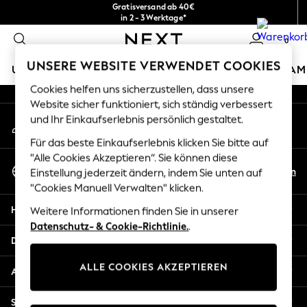
Gratisversand ab 40€
An error occurred on client
in 2 - 3 Werktage*
Kostenlose & einfache Rückgaben*
0
Unsere sozialen Netzwerke
UNSERE WEBSITE VERWENDET COOKIES
URLAUBS-SHOP
MÄDCHEN
JUNGEN
BABY
DAM
Cookies helfen uns sicherzustellen, dass unsere
HOLIDAY SHOP
Website sicher funktioniert, sich ständig verbessert
Mein Konto
und Ihr Einkaufserlebnis persönlich gestaltet.
Women's Holiday Shop
Melden Sie sich bei Ihrem Konto an
All Swimwear
Für das beste Einkaufserlebnis klicken Sie bitte auf
All Beachwear
"Alle Cookies Akzeptieren“. Sie können diese
Sprache Auswählen
Bags & Accessories
De
En
Einstellung jederzeit ändern, indem Sie unten auf
Deutsch
Beach Dresses & Kaftans
"Cookies Manuell Verwalten" klicken.
Dresses
Hilfe
Weitere Informationen finden Sie in unserer
Flip Flops
Datenschutz- & Cookie-Richtlinie.
.
Sliders
Datenschutz und Rechtliches
Jumpsuits & Playsuits
ALLE COOKIES AKZEPTIEREN
Linen Collection
Abteilungen
Sandals
Shorts
Sonstige Dienstleistungen