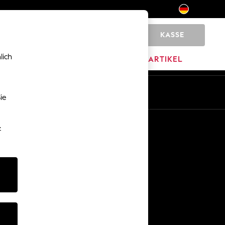
KASSE
0
lich
MARKEN
AUSVERKAUFSARTIKEL
De
En
ie
Sonstige Dienstleistungen
-
Medien & Presse
Das Unternehmen
Karriere bei NEXT
Unser Partnerprogramm