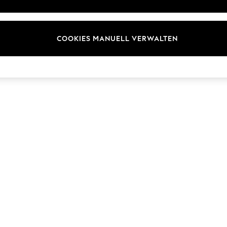
ür Kundenrezensionen und
Marken
en
E-Gutscheine
COOKIES MANUELL VERWALTEN
© 2026 Next Germany GmbH. Alle Rechte vorbehalten.