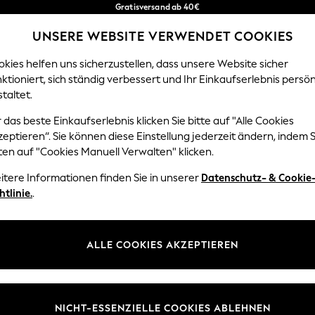
Gratisversand ab 40€
in 2 - 3 Werktage*
UNSERE WEBSITE VERWENDET COOKIES
Kostenlose & einfache Rückgaben*
Unsere sozialen Netzwerke
kies helfen uns sicherzustellen, dass unsere Website sicher
ktioniert, sich ständig verbessert und Ihr Einkaufserlebnis persön
EN
BABY
DAMEN
HERREN
HOME
taltet.
 das beste Einkaufserlebnis klicken Sie bitte auf "Alle Cookies
Sprache Auswählen
eptieren“. Sie können diese Einstellung jederzeit ändern, indem S
Deutsch
ten auf "Cookies Manuell Verwalten" klicken.
z und Rechtliches
Abteilungen
itere Informationen finden Sie in unserer
Datenschutz- & Cookie
htlinie.
.
 und Cookie-Richtlinie
Damen
 Geschäftsbedingungen
Herren
uell verwalten
Jungen
ALLE COOKIES AKZEPTIEREN
Mädchen
lehrung
Home
NICHT-ESSENZIELLE COOKIES ABLEHNEN
informationen
Baby